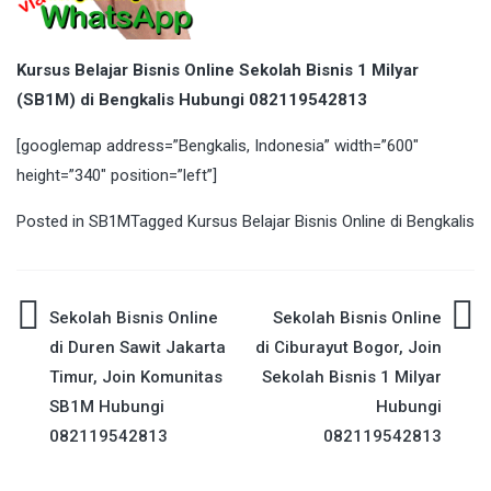
Kursus Belajar Bisnis Online Sekolah Bisnis 1 Milyar
(SB1M) di Bengkalis Hubungi 082119542813
[googlemap address=”Bengkalis, Indonesia” width=”600″
height=”340″ position=”left”]
Posted in
SB1M
Tagged
Kursus Belajar Bisnis Online di Bengkalis
Post
Sekolah Bisnis Online
Sekolah Bisnis Online
di Duren Sawit Jakarta
di Ciburayut Bogor, Join
navigation
Timur, Join Komunitas
Sekolah Bisnis 1 Milyar
SB1M Hubungi
Hubungi
082119542813
082119542813