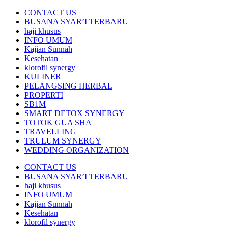
CONTACT US
BUSANA SYAR’I TERBARU
haji khusus
INFO UMUM
Kajian Sunnah
Kesehatan
klorofil synergy
KULINER
PELANGSING HERBAL
PROPERTI
SB1M
SMART DETOX SYNERGY
TOTOK GUA SHA
TRAVELLING
TRULUM SYNERGY
WEDDING ORGANIZATION
CONTACT US
BUSANA SYAR’I TERBARU
haji khusus
INFO UMUM
Kajian Sunnah
Kesehatan
klorofil synergy