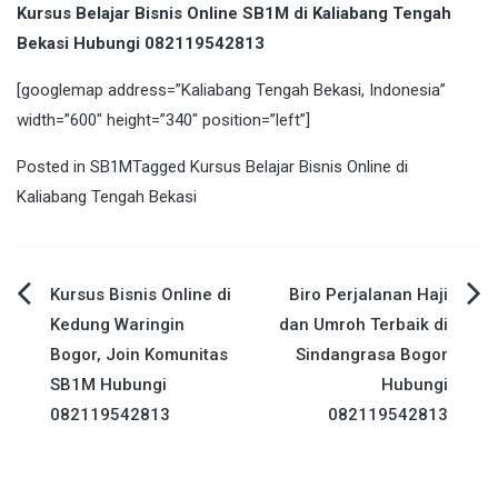
Kursus Belajar Bisnis Online SB1M di Kaliabang Tengah
Bekasi Hubungi 082119542813
[googlemap address=”Kaliabang Tengah Bekasi, Indonesia”
width=”600″ height=”340″ position=”left”]
Posted in
SB1M
Tagged
Kursus Belajar Bisnis Online di
Kaliabang Tengah Bekasi
Post
Kursus Bisnis Online di
Biro Perjalanan Haji
Kedung Waringin
dan Umroh Terbaik di
navigation
Bogor, Join Komunitas
Sindangrasa Bogor
SB1M Hubungi
Hubungi
082119542813
082119542813