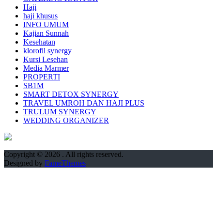
Haji
haji khusus
INFO UMUM
Kajian Sunnah
Kesehatan
klorofil synergy
Kursi Lesehan
Media Marmer
PROPERTI
SB1M
SMART DETOX SYNERGY
TRAVEL UMROH DAN HAJI PLUS
TRULUM SYNERGY
WEDDING ORGANIZER
Copyright © 2026
. All rights reserved.
Designed by
FameThemes