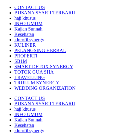
CONTACT US
BUSANA SYAR’I TERBARU
haji khusus
INFO UMUM
Kajian Sunnah
Kesehatan
klorofil synergy
KULINER
PELANGSING HERBAL
PROPERTI
SB1M
SMART DETOX SYNERGY
TOTOK GUA SHA
TRAVELLING
TRULUM SYNERGY
WEDDING ORGANIZATION
CONTACT US
BUSANA SYAR’I TERBARU
haji khusus
INFO UMUM
Kajian Sunnah
Kesehatan
klorofil synergy