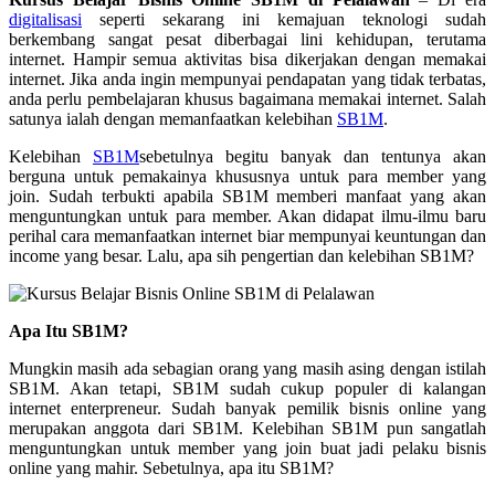
digitalisasi
seperti sekarang ini kemajuan teknologi sudah
berkembang sangat pesat diberbagai lini kehidupan, terutama
internet. Hampir semua aktivitas bisa dikerjakan dengan memakai
internet. Jika anda ingin mempunyai pendapatan yang tidak terbatas,
anda perlu pembelajaran khusus bagaimana memakai internet. Salah
satunya ialah dengan memanfaatkan kelebihan
SB1M
.
Kelebihan
SB1M
sebetulnya begitu banyak dan tentunya akan
berguna untuk pemakainya khususnya untuk para member yang
join. Sudah terbukti apabila SB1M memberi manfaat yang akan
menguntungkan untuk para member. Akan didapat ilmu-ilmu baru
perihal cara memanfaatkan internet biar mempunyai keuntungan dan
income yang besar. Lalu, apa sih pengertian dan kelebihan SB1M?
Apa Itu SB1M?
Mungkin masih ada sebagian orang yang masih asing dengan istilah
SB1M. Akan tetapi, SB1M sudah cukup populer di kalangan
internet enterpreneur. Sudah banyak pemilik bisnis online yang
merupakan anggota dari SB1M. Kelebihan SB1M pun sangatlah
menguntungkan untuk member yang join buat jadi pelaku bisnis
online yang mahir. Sebetulnya, apa itu SB1M?