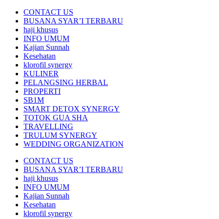
CONTACT US
BUSANA SYAR’I TERBARU
haji khusus
INFO UMUM
Kajian Sunnah
Kesehatan
klorofil synergy
KULINER
PELANGSING HERBAL
PROPERTI
SB1M
SMART DETOX SYNERGY
TOTOK GUA SHA
TRAVELLING
TRULUM SYNERGY
WEDDING ORGANIZATION
CONTACT US
BUSANA SYAR’I TERBARU
haji khusus
INFO UMUM
Kajian Sunnah
Kesehatan
klorofil synergy