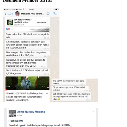
Testimoni Member SB1M