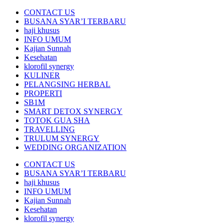
CONTACT US
BUSANA SYAR’I TERBARU
haji khusus
INFO UMUM
Kajian Sunnah
Kesehatan
klorofil synergy
KULINER
PELANGSING HERBAL
PROPERTI
SB1M
SMART DETOX SYNERGY
TOTOK GUA SHA
TRAVELLING
TRULUM SYNERGY
WEDDING ORGANIZATION
CONTACT US
BUSANA SYAR’I TERBARU
haji khusus
INFO UMUM
Kajian Sunnah
Kesehatan
klorofil synergy