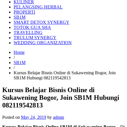
KULINER
PELANGSING HERBAL
PROPERTI
SB1M
SMART DETOX SYNERGY
TOTOK GUA SHA
TRAVELLING
TRULUM SYNERGY
WEDDING ORGANIZATION
Home
/
SB1M
/
Kursus Belajar Bisnis Online di Sukawening Bogor, Join
SB1M Hubungi 082119542813
Kursus Belajar Bisnis Online di
Sukawening Bogor, Join SB1M Hubungi
082119542813
Posted on
May 24, 2019
by
admin
Kursus Belajar Bisnis Online SB1M di Sukawening Bogor
– Di