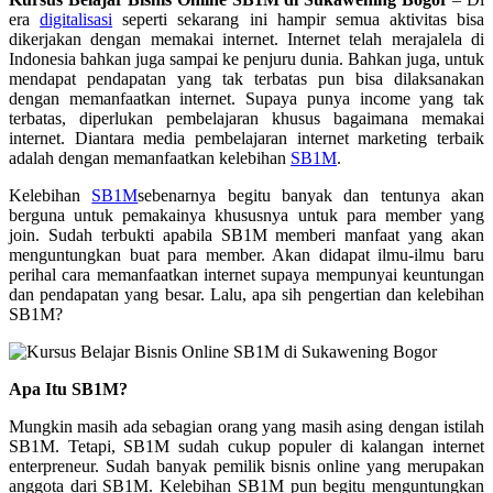
era
digitalisasi
seperti sekarang ini hampir semua aktivitas bisa
dikerjakan dengan memakai internet. Internet telah merajalela di
Indonesia bahkan juga sampai ke penjuru dunia. Bahkan juga, untuk
mendapat pendapatan yang tak terbatas pun bisa dilaksanakan
dengan memanfaatkan internet. Supaya punya income yang tak
terbatas, diperlukan pembelajaran khusus bagaimana memakai
internet. Diantara media pembelajaran internet marketing terbaik
adalah dengan memanfaatkan kelebihan
SB1M
.
Kelebihan
SB1M
sebenarnya begitu banyak dan tentunya akan
berguna untuk pemakainya khususnya untuk para member yang
join. Sudah terbukti apabila SB1M memberi manfaat yang akan
menguntungkan buat para member. Akan didapat ilmu-ilmu baru
perihal cara memanfaatkan internet supaya mempunyai keuntungan
dan pendapatan yang besar. Lalu, apa sih pengertian dan kelebihan
SB1M?
Apa Itu SB1M?
Mungkin masih ada sebagian orang yang masih asing dengan istilah
SB1M. Tetapi, SB1M sudah cukup populer di kalangan internet
enterpreneur. Sudah banyak pemilik bisnis online yang merupakan
anggota dari SB1M. Kelebihan SB1M pun begitu menguntungkan