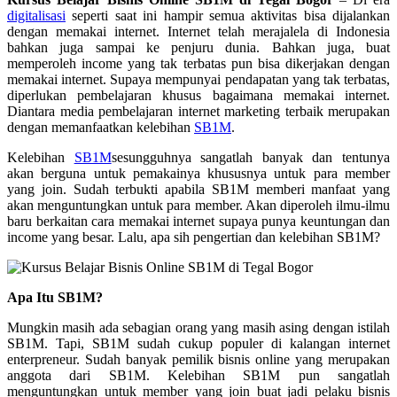
digitalisasi
seperti saat ini hampir semua aktivitas bisa dijalankan
dengan memakai internet. Internet telah merajalela di Indonesia
bahkan juga sampai ke penjuru dunia. Bahkan juga, buat
memperoleh income yang tak terbatas pun bisa dikerjakan dengan
memakai internet. Supaya mempunyai pendapatan yang tak terbatas,
diperlukan pembelajaran khusus bagaimana memakai internet.
Diantara media pembelajaran internet marketing terbaik merupakan
dengan memanfaatkan kelebihan
SB1M
.
Kelebihan
SB1M
sesungguhnya sangatlah banyak dan tentunya
akan berguna untuk pemakainya khususnya untuk para member
yang join. Sudah terbukti apabila SB1M memberi manfaat yang
akan menguntungkan untuk para member. Akan diperoleh ilmu-ilmu
baru berkaitan cara memakai internet supaya punya keuntungan dan
income yang besar. Lalu, apa sih pengertian dan kelebihan SB1M?
Apa Itu SB1M?
Mungkin masih ada sebagian orang yang masih asing dengan istilah
SB1M. Tapi, SB1M sudah cukup populer di kalangan internet
enterpreneur. Sudah banyak pemilik bisnis online yang merupakan
anggota dari SB1M. Kelebihan SB1M pun sangatlah
menguntungkan untuk member yang join buat jadi pelaku bisnis