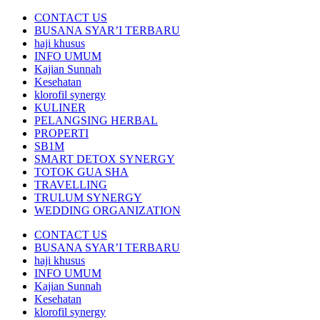
CONTACT US
BUSANA SYAR’I TERBARU
haji khusus
INFO UMUM
Kajian Sunnah
Kesehatan
klorofil synergy
KULINER
PELANGSING HERBAL
PROPERTI
SB1M
SMART DETOX SYNERGY
TOTOK GUA SHA
TRAVELLING
TRULUM SYNERGY
WEDDING ORGANIZATION
CONTACT US
BUSANA SYAR’I TERBARU
haji khusus
INFO UMUM
Kajian Sunnah
Kesehatan
klorofil synergy