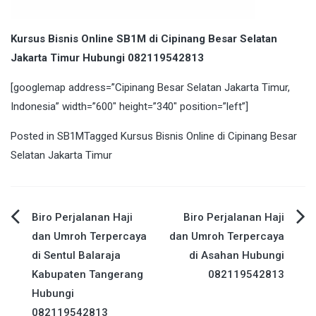
Kursus Bisnis Online SB1M di Cipinang Besar Selatan
Jakarta Timur Hubungi 082119542813
[googlemap address=”Cipinang Besar Selatan Jakarta Timur,
Indonesia” width=”600″ height=”340″ position=”left”]
Posted in
SB1M
Tagged
Kursus Bisnis Online di Cipinang Besar
Selatan Jakarta Timur
Post
Biro Perjalanan Haji
Biro Perjalanan Haji
dan Umroh Terpercaya
dan Umroh Terpercaya
navigation
di Sentul Balaraja
di Asahan Hubungi
Kabupaten Tangerang
082119542813
Hubungi
082119542813