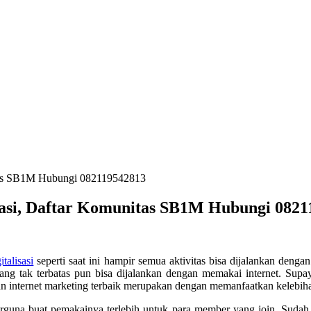
itas SB1M Hubungi 082119542813
kasi, Daftar Komunitas SB1M Hubungi 082
italisasi
seperti saat ini hampir semua aktivitas bisa dijalankan dengan
ng tak terbatas pun bisa dijalankan dengan memakai internet. Supa
an internet marketing terbaik merupakan dengan memanfaatkan kelebi
erguna buat pemakainya terlebih untuk para member yang join. Sud