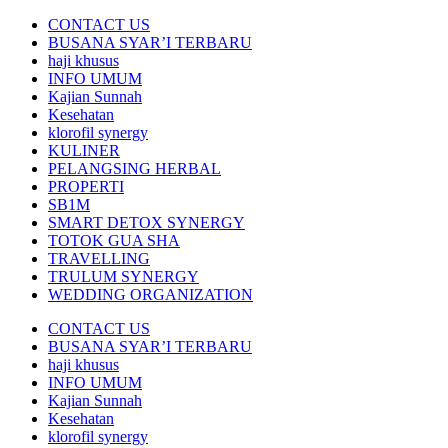
CONTACT US
BUSANA SYAR’I TERBARU
haji khusus
INFO UMUM
Kajian Sunnah
Kesehatan
klorofil synergy
KULINER
PELANGSING HERBAL
PROPERTI
SB1M
SMART DETOX SYNERGY
TOTOK GUA SHA
TRAVELLING
TRULUM SYNERGY
WEDDING ORGANIZATION
CONTACT US
BUSANA SYAR’I TERBARU
haji khusus
INFO UMUM
Kajian Sunnah
Kesehatan
klorofil synergy