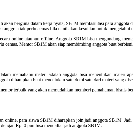
nanti akan berguna dalam kerja nyata, SB1M memfasilitasi para anggot
anggota tak perlu cemas bila nanti akan kesulitan untuk mengetahui m
secara online ataupun offline. Anggota SB1M bisa mengundang mento
erlu cemas. Mentor SB1M akan siap membimbing anggota buat berbisnis 
dalam memahami materi adalah anggota bisa menentukan materi ap
nggota diharapkan buat menentukan satu demi satu dari materi yang di
n mentor terbaik yang akan memudahkan memberi pemahaman bisnis ber
skan online, para siswa SB1M diharapkan join jadi anggota SB1M. J
a dengan Rp. 0 pun bisa mendaftar jadi anggota SB1M.