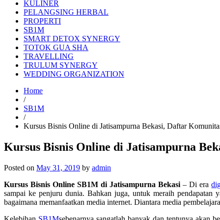
KULINER
PELANGSING HERBAL
PROPERTI
SB1M
SMART DETOX SYNERGY
TOTOK GUA SHA
TRAVELLING
TRULUM SYNERGY
WEDDING ORGANIZATION
Home
/
SB1M
/
Kursus Bisnis Online di Jatisampurna Bekasi, Daftar Komun
Kursus Bisnis Online di Jatisampurna Be
Posted on
May 31, 2019
by
admin
Kursus Bisnis Online SB1M di Jatisampurna Bekasi
– Di era
dig
sampai ke penjuru dunia. Bahkan juga, untuk meraih pendapatan ya
bagaimana memanfaatkan media internet. Diantara media pembelajar
Kelebihan
SB1M
sebenarnya sangatlah banyak dan tentunya akan b