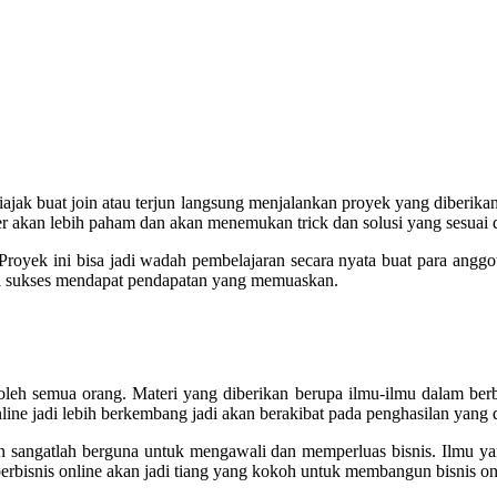
jak buat join atau terjun langsung menjalankan proyek yang diberikan
ber akan lebih paham dan akan menemukan trick dan solusi yang sesuai 
oyek ini bisa jadi wadah pembelajaran secara nyata buat para anggo
ai sukses mendapat pendapatan yang memuaskan.
eh semua orang. Materi yang diberikan berupa ilmu-ilmu dalam berbi
ne jadi lebih berkembang jadi akan berakibat pada penghasilan yang d
 sangatlah berguna untuk mengawali dan memperluas bisnis. Ilmu yan
rbisnis online akan jadi tiang yang kokoh untuk membangun bisnis on