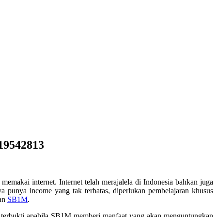
119542813
 memakai internet. Internet telah merajalela di Indonesia bahkan juga
ya punya income yang tak terbatas, diperlukan pembelajaran khusus
han
SB1M
.
ah terbukti apabila SB1M memberi manfaat yang akan menguntungkan