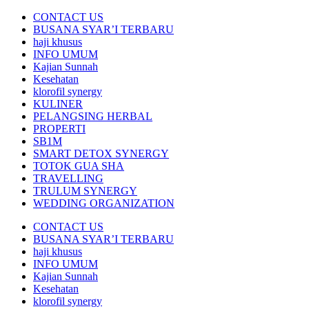
CONTACT US
BUSANA SYAR’I TERBARU
haji khusus
INFO UMUM
Kajian Sunnah
Kesehatan
klorofil synergy
KULINER
PELANGSING HERBAL
PROPERTI
SB1M
SMART DETOX SYNERGY
TOTOK GUA SHA
TRAVELLING
TRULUM SYNERGY
WEDDING ORGANIZATION
CONTACT US
BUSANA SYAR’I TERBARU
haji khusus
INFO UMUM
Kajian Sunnah
Kesehatan
klorofil synergy