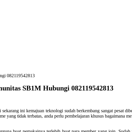
ungi 082119542813
Komunitas SB1M Hubungi 082119542813
i sekarang ini kemajuan teknologi sudah berkembang sangat pesat diber
ome yang tidak terbatas, anda perlu pembelajaran khusus bagaimana me
berguna buat pemakainya terlebih buat para member yang join. Suda