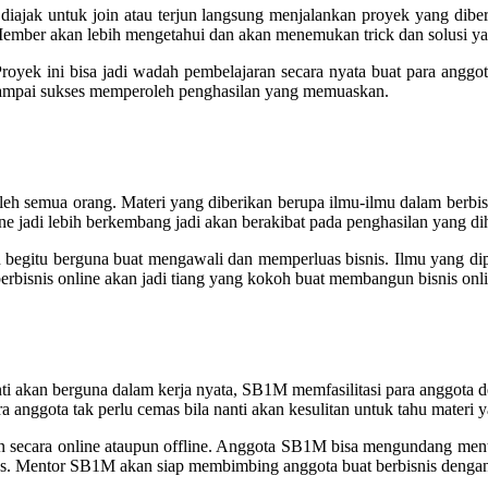
ajak untuk join atau terjun langsung menjalankan proyek yang diber
. Member akan lebih mengetahui dan akan menemukan trick dan solusi ya
oyek ini bisa jadi wadah pembelajaran secara nyata buat para ang
sampai sukses memperoleh penghasilan yang memuaskan.
h semua orang. Materi yang diberikan berupa ilmu-ilmu dalam berbisn
e jadi lebih berkembang jadi akan berakibat pada penghasilan yang dih
 begitu berguna buat mengawali dan memperluas bisnis. Ilmu yang di
rbisnis online akan jadi tiang yang kokoh buat membangun bisnis onli
nanti akan berguna dalam kerja nyata, SB1M memfasilitasi para anggot
anggota tak perlu cemas bila nanti akan kesulitan untuk tahu materi y
n secara online ataupun offline. Anggota SB1M bisa mengundang mento
s. Mentor SB1M akan siap membimbing anggota buat berbisnis dengan p