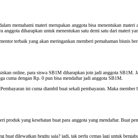
alam memahami materi merupakan anggota bisa menentukan materi a
ara anggota diharapkan untuk menentukan satu demi satu dari materi y
 mentor terbaik yang akan meringankan memberi pemahaman bisnis berb
asiskan online, para siswa SB1M diharapkan join jadi anggota SB1M
juga cuma dengan Rp. 0 pun bisa mendaftar jadi anggota SB1M.
Pembayaran ini cuma diambil buat sekali pembayaran. Maka member bis
eri produk yang kesehatan buat para anggota yang mendaftar. Buat p
ng buat dilewatkan begitu saja? jadi, tak perlu cemas lagi untuk ber