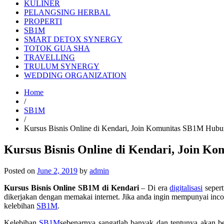
KULINER
PELANGSING HERBAL
PROPERTI
SB1M
SMART DETOX SYNERGY
TOTOK GUA SHA
TRAVELLING
TRULUM SYNERGY
WEDDING ORGANIZATION
Home
/
SB1M
/
Kursus Bisnis Online di Kendari, Join Komunitas SB1M Hub
Kursus Bisnis Online di Kendari, Join 
Posted on
June 2, 2019
by
admin
Kursus Bisnis Online SB1M di Kendari
– Di era
digitalisasi
sepert
dikerjakan dengan memakai internet. Jika anda ingin mempunyai inc
kelebihan
SB1M
.
Kelebihan
SB1M
sebenarnya sangatlah banyak dan tentunya akan 