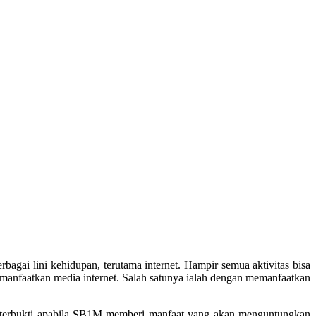
bagai lini kehidupan, terutama internet. Hampir semua aktivitas bisa
manfaatkan media internet. Salah satunya ialah dengan memanfaatkan
h terbukti apabila SB1M memberi manfaat yang akan menguntungkan