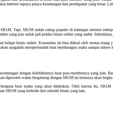
akai internet supaya punya keuntungan dan pendapatan yang besar. Lal
 SB1M. Tapi, SB1M sudah cukup populer di kalangan internet enterp
r yang join untuk jadi pelaku bisnis online yang mahir. Sebetulnya
belajar bisnis online. Komunitas ini bisa diikuti oleh semua orang y
M akan sangatlah mempermudah buat membangun usaha sampai sukses le
keuntungan dengan kelebihannya buat para membernya yang join. Bah
kan diperoleh waktu bergabung dengan SB1M ini tentunya akan begitu
rguna buat usaha yang akan dilakukan. Oleh karena itu, SB1M le
han SB1M yang berbeda dari sekolah bisnis yang lain.