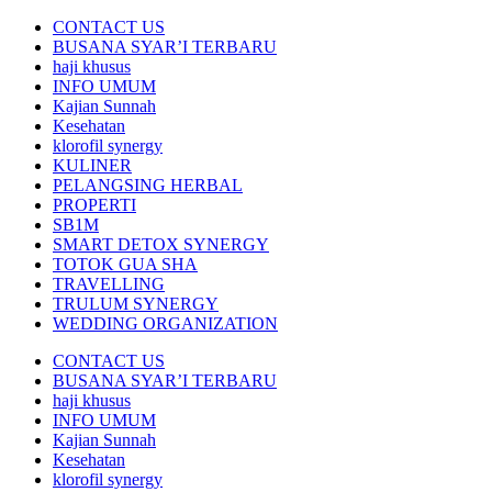
CONTACT US
BUSANA SYAR’I TERBARU
haji khusus
INFO UMUM
Kajian Sunnah
Kesehatan
klorofil synergy
KULINER
PELANGSING HERBAL
PROPERTI
SB1M
SMART DETOX SYNERGY
TOTOK GUA SHA
TRAVELLING
TRULUM SYNERGY
WEDDING ORGANIZATION
CONTACT US
BUSANA SYAR’I TERBARU
haji khusus
INFO UMUM
Kajian Sunnah
Kesehatan
klorofil synergy