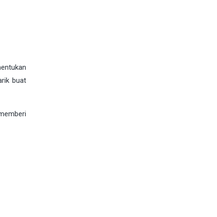
nentukan
rik buat
memberi