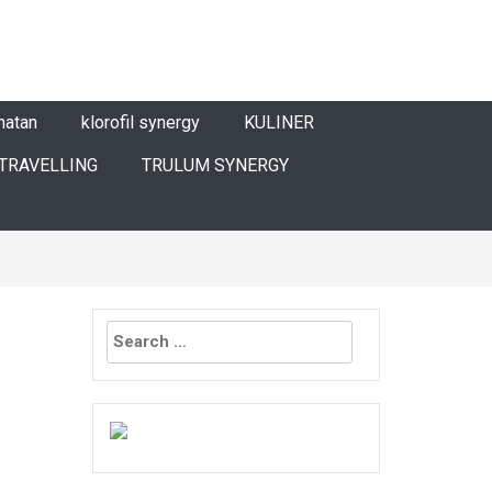
hatan
klorofil synergy
KULINER
TRAVELLING
TRULUM SYNERGY
Search
for: