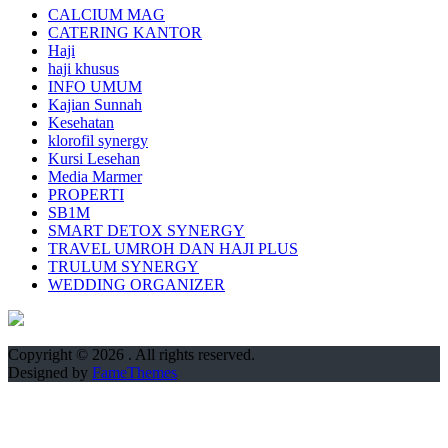
CALCIUM MAG
CATERING KANTOR
Haji
haji khusus
INFO UMUM
Kajian Sunnah
Kesehatan
klorofil synergy
Kursi Lesehan
Media Marmer
PROPERTI
SB1M
SMART DETOX SYNERGY
TRAVEL UMROH DAN HAJI PLUS
TRULUM SYNERGY
WEDDING ORGANIZER
Copyright © 2026
. All rights reserved.
Designed by
FameThemes