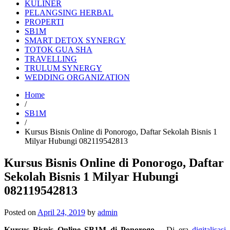
KULINER
PELANGSING HERBAL
PROPERTI
SB1M
SMART DETOX SYNERGY
TOTOK GUA SHA
TRAVELLING
TRULUM SYNERGY
WEDDING ORGANIZATION
Home
/
SB1M
/
Kursus Bisnis Online di Ponorogo, Daftar Sekolah Bisnis 1
Milyar Hubungi 082119542813
Kursus Bisnis Online di Ponorogo, Daftar
Sekolah Bisnis 1 Milyar Hubungi
082119542813
Posted on
April 24, 2019
by
admin
Kursus Bisnis Online SB1M di Ponorogo
– Di era
digitalisasi