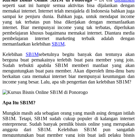
seperti saat ini hampir semua aktivitas bisa dijalankan dengan
memakai internet. Internet telah merajalela di Indonesia bahkan juga
sampai ke penjuru dunia. Bahkan juga, untuk mendapat income
yang tak terbatas pun bisa dikerjakan dengan memanfaatkan
internet. Biar mempunyai income yang tak terbatas, diperlukan
pembelajaran khusus bagaimana memakai internet. Diantara media
pembelajaran internet marketing terbaik adalah dengan
memanfaatkan kelebihan
SB1M
.
Kelebihan
SB1M
sebetulnya begitu banyak dan tentunya akan
berguna buat pemakainya terlebih buat para member yang join.
Sudah terbukti apabila SB1M memberi manfaat yang akan
menguntungkan buat para member. Akan diperoleh ilmu-ilmu baru
berkaitan cara memakai internet biar mempunyai keuntungan dan
income yang besar. Lalu, apa sih pengertian dan kelebihan SB1M?
Apa Itu SB1M?
Mungkin masih ada sebagian orang yang masih asing dengan istilah
SB1M. Tetapi, SB1M sudah cukup populer di kalangan internet
enterpreneur. Sudah banyak pemilik bisnis online yang merupakan
anggota dari SB1M. Kelebihan SB1M pun sangatlah
menguntungkan buat member yang join buat jadi pelaku bisnis