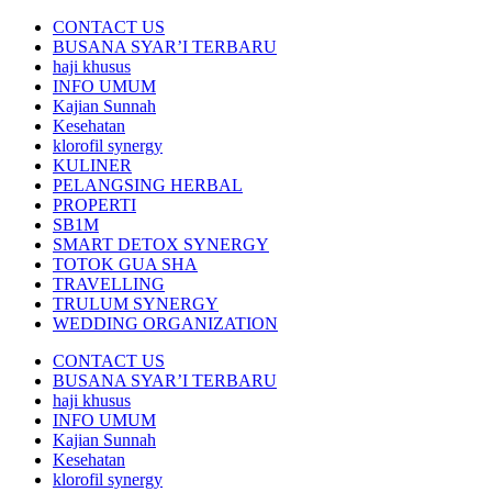
CONTACT US
BUSANA SYAR’I TERBARU
haji khusus
INFO UMUM
Kajian Sunnah
Kesehatan
klorofil synergy
KULINER
PELANGSING HERBAL
PROPERTI
SB1M
SMART DETOX SYNERGY
TOTOK GUA SHA
TRAVELLING
TRULUM SYNERGY
WEDDING ORGANIZATION
CONTACT US
BUSANA SYAR’I TERBARU
haji khusus
INFO UMUM
Kajian Sunnah
Kesehatan
klorofil synergy