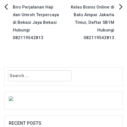
Post
Biro Perjalanan Haji
Kelas Bisnis Online di
dan Umroh Terpercaya
Batu Ampar Jakarta
navigation
di Bekasi Jaya Bekasi
Timur, Daftar SB1M
Hubungi
Hubungi
082119542813
082119542813
Search
for:
RECENT POSTS