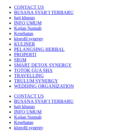
CONTACT US
BUSANA SYAR’I TERBARU
haji khusus
INFO UMUM
Kajian Sunnah
Kesehatan
klorofil synergy
KULINER
PELANGSING HERBAL
PROPERTI
SB1M
SMART DETOX SYNERGY
TOTOK GUA SHA
TRAVELLING
TRULUM SYNERGY
WEDDING ORGANIZATION
CONTACT US
BUSANA SYAR’I TERBARU
haji khusus
INFO UMUM
Kajian Sunnah
Kesehatan
klorofil synergy