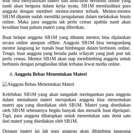
Biar bisa menyalurkan materi dan ilmu-ilmu berbisnis online yang
nanti akan berguna dalam kerja nyata, SB1M memfasilitasi para
anggota dengan memberi mentor-mentor terbaik. Mentor-mentor
SB1M dijamin sudah memiliki pengalaman dalam melakukan bisnis
online. Maka para anggota tak perlu cemas apabila nanti akan
kesulitan buat paham materi yang diberikan.
Buat belajar anggota SB1M yang dibantu mentor, bisa dijalankan
secara online ataupun offline. Anggota SB1M bisa mengundang
mentor langsung ke rumah buat bimbingan dalam berbisnis online.
Tetapi, buat anggota yang berada pada wilayah yang jauh pun tak
perlu cemas. Mentor SB1M akan siap membimbing anggota untuk
berbisnis dengan penghasilan tidak terbatas lewat media online.
Anggota Bebas Menentukan Materi
Kelebihan SB1M yang akan sangatlah meringankan para anggota
dalam memahami materi merupakan anggota bisa menentukan
materi apa yang disediakan oleh SB1M. Materi yang disediakan
oleh SB1M sebenarnya begitu banyak dan menarik buat dipelajari.
Tapi, para anggota diharapkan untuk menentukan satu demi satu
dari materi yang disediakan oleh SB1M.
Dengan materi ini lah para anggota akan dibimbing langsung