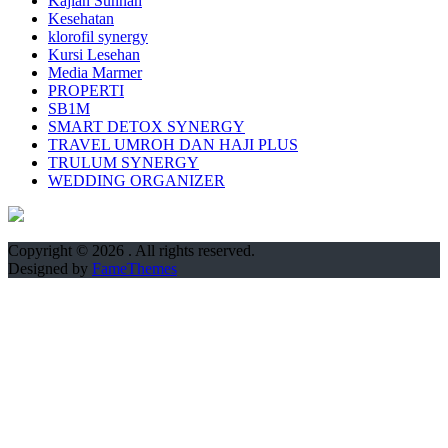
Kajian Sunnah
Kesehatan
klorofil synergy
Kursi Lesehan
Media Marmer
PROPERTI
SB1M
SMART DETOX SYNERGY
TRAVEL UMROH DAN HAJI PLUS
TRULUM SYNERGY
WEDDING ORGANIZER
Copyright © 2026
. All rights reserved.
Designed by
FameThemes