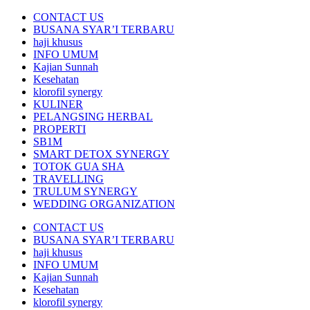
CONTACT US
BUSANA SYAR’I TERBARU
haji khusus
INFO UMUM
Kajian Sunnah
Kesehatan
klorofil synergy
KULINER
PELANGSING HERBAL
PROPERTI
SB1M
SMART DETOX SYNERGY
TOTOK GUA SHA
TRAVELLING
TRULUM SYNERGY
WEDDING ORGANIZATION
CONTACT US
BUSANA SYAR’I TERBARU
haji khusus
INFO UMUM
Kajian Sunnah
Kesehatan
klorofil synergy