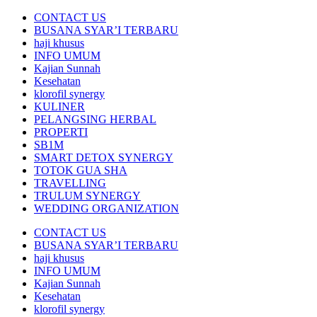
CONTACT US
BUSANA SYAR’I TERBARU
haji khusus
INFO UMUM
Kajian Sunnah
Kesehatan
klorofil synergy
KULINER
PELANGSING HERBAL
PROPERTI
SB1M
SMART DETOX SYNERGY
TOTOK GUA SHA
TRAVELLING
TRULUM SYNERGY
WEDDING ORGANIZATION
CONTACT US
BUSANA SYAR’I TERBARU
haji khusus
INFO UMUM
Kajian Sunnah
Kesehatan
klorofil synergy