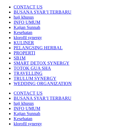
CONTACT US
BUSANA SYAR’I TERBARU
haji khusus
INFO UMUM
Kajian Sunnah
Kesehatan
klorofil synergy
KULINER
PELANGSING HERBAL
PROPERTI
SB1M
SMART DETOX SYNERGY
TOTOK GUA SHA
TRAVELLING
TRULUM SYNERGY
WEDDING ORGANIZATION
CONTACT US
BUSANA SYAR’I TERBARU
haji khusus
INFO UMUM
Kajian Sunnah
Kesehatan
klorofil synergy