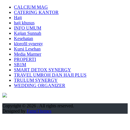
CALCIUM MAG
CATERING KANTOR
Haji
haji khusus
INFO UMUM
Kajian Sunnah
Kesehatan
klorofil synergy
Kursi Lesehan
Media Marmer
PROPERTI
SB1M
SMART DETOX SYNERGY
TRAVEL UMROH DAN HAJI PLUS
TRULUM SYNERGY
WEDDING ORGANIZER
Copyright © 2026
. All rights reserved.
Designed by
FameThemes