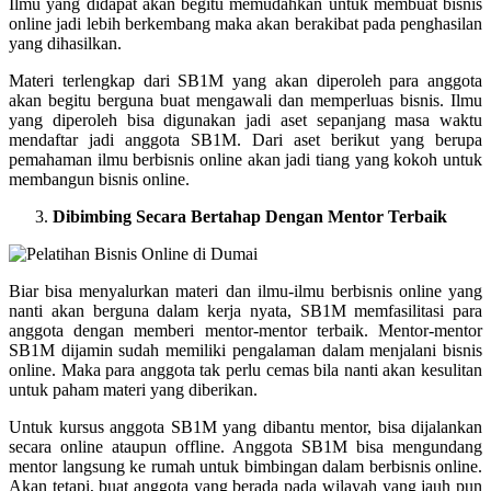
Ilmu yang didapat akan begitu memudahkan untuk membuat bisnis
online jadi lebih berkembang maka akan berakibat pada penghasilan
yang dihasilkan.
Materi terlengkap dari SB1M yang akan diperoleh para anggota
akan begitu berguna buat mengawali dan memperluas bisnis. Ilmu
yang diperoleh bisa digunakan jadi aset sepanjang masa waktu
mendaftar jadi anggota SB1M. Dari aset berikut yang berupa
pemahaman ilmu berbisnis online akan jadi tiang yang kokoh untuk
membangun bisnis online.
Dibimbing Secara Bertahap Dengan Mentor Terbaik
Biar bisa menyalurkan materi dan ilmu-ilmu berbisnis online yang
nanti akan berguna dalam kerja nyata, SB1M memfasilitasi para
anggota dengan memberi mentor-mentor terbaik. Mentor-mentor
SB1M dijamin sudah memiliki pengalaman dalam menjalani bisnis
online. Maka para anggota tak perlu cemas bila nanti akan kesulitan
untuk paham materi yang diberikan.
Untuk kursus anggota SB1M yang dibantu mentor, bisa dijalankan
secara online ataupun offline. Anggota SB1M bisa mengundang
mentor langsung ke rumah untuk bimbingan dalam berbisnis online.
Akan tetapi, buat anggota yang berada pada wilayah yang jauh pun