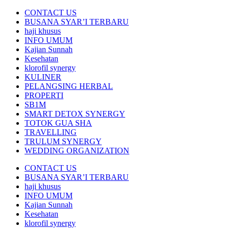
CONTACT US
BUSANA SYAR’I TERBARU
haji khusus
INFO UMUM
Kajian Sunnah
Kesehatan
klorofil synergy
KULINER
PELANGSING HERBAL
PROPERTI
SB1M
SMART DETOX SYNERGY
TOTOK GUA SHA
TRAVELLING
TRULUM SYNERGY
WEDDING ORGANIZATION
CONTACT US
BUSANA SYAR’I TERBARU
haji khusus
INFO UMUM
Kajian Sunnah
Kesehatan
klorofil synergy