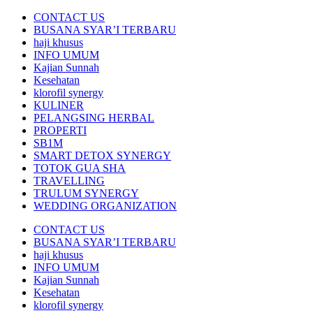
CONTACT US
BUSANA SYAR’I TERBARU
haji khusus
INFO UMUM
Kajian Sunnah
Kesehatan
klorofil synergy
KULINER
PELANGSING HERBAL
PROPERTI
SB1M
SMART DETOX SYNERGY
TOTOK GUA SHA
TRAVELLING
TRULUM SYNERGY
WEDDING ORGANIZATION
CONTACT US
BUSANA SYAR’I TERBARU
haji khusus
INFO UMUM
Kajian Sunnah
Kesehatan
klorofil synergy