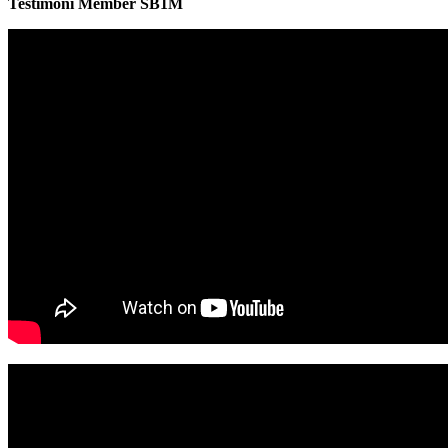
Testimoni Member SB1M