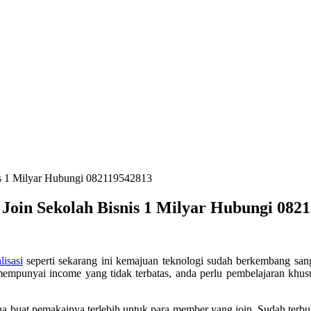
nis 1 Milyar Hubungi 082119542813
, Join Sekolah Bisnis 1 Milyar Hubungi 082
lisasi
seperti sekarang ini kemajuan teknologi sudah berkembang sanga
n mempunyai income yang tidak terbatas, anda perlu pembelajaran khu
na buat pemakainya terlebih untuk para member yang join. Sudah te