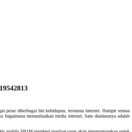
119542813
t pesat diberbagai lini kehidupan, terutama internet. Hampir semua
sus bagaimana memanfaatkan media internet. Satu diantaranya adalah
rbukti apabila SB1M memberi manfaat yang akan menguntungkan untuk