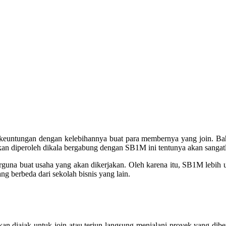
keuntungan dengan kelebihannya buat para membernya yang join. Bah
an diperoleh dikala bergabung dengan SB1M ini tentunya akan sangat
na buat usaha yang akan dikerjakan. Oleh karena itu, SB1M lebih 
g berbeda dari sekolah bisnis yang lain.
n diajak untuk join atau terjun langsung menjalani proyek yang dibe