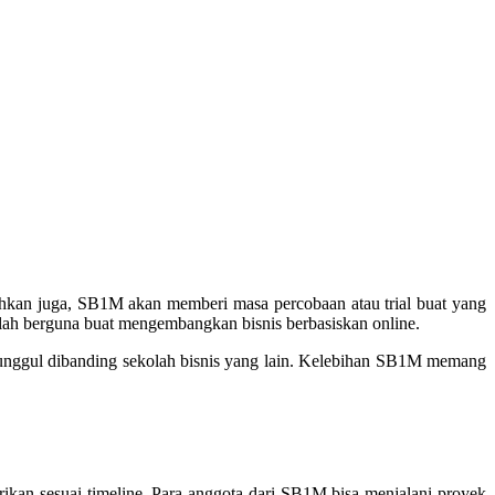
kan juga, SB1M akan memberi masa percobaan atau trial buat yang
lah berguna buat mengembangkan bisnis berbasiskan online.
unggul dibanding sekolah bisnis yang lain. Kelebihan SB1M memang
rikan sesuai timeline. Para anggota dari SB1M bisa menjalani proyek