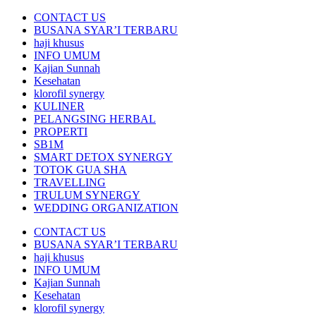
CONTACT US
BUSANA SYAR’I TERBARU
haji khusus
INFO UMUM
Kajian Sunnah
Kesehatan
klorofil synergy
KULINER
PELANGSING HERBAL
PROPERTI
SB1M
SMART DETOX SYNERGY
TOTOK GUA SHA
TRAVELLING
TRULUM SYNERGY
WEDDING ORGANIZATION
CONTACT US
BUSANA SYAR’I TERBARU
haji khusus
INFO UMUM
Kajian Sunnah
Kesehatan
klorofil synergy