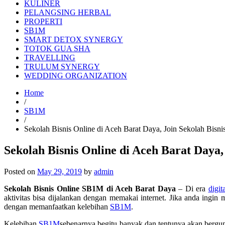
KULINER
PELANGSING HERBAL
PROPERTI
SB1M
SMART DETOX SYNERGY
TOTOK GUA SHA
TRAVELLING
TRULUM SYNERGY
WEDDING ORGANIZATION
Home
/
SB1M
/
Sekolah Bisnis Online di Aceh Barat Daya, Join Sekolah Bis
Sekolah Bisnis Online di Aceh Barat Daya
Posted on
May 29, 2019
by
admin
Sekolah Bisnis Online SB1M di Aceh Barat Daya
– Di era
digita
aktivitas bisa dijalankan dengan memakai internet. Jika anda ingi
dengan memanfaatkan kelebihan
SB1M
.
Kelebihan
SB1M
sebenarnya begitu banyak dan tentunya akan bergu