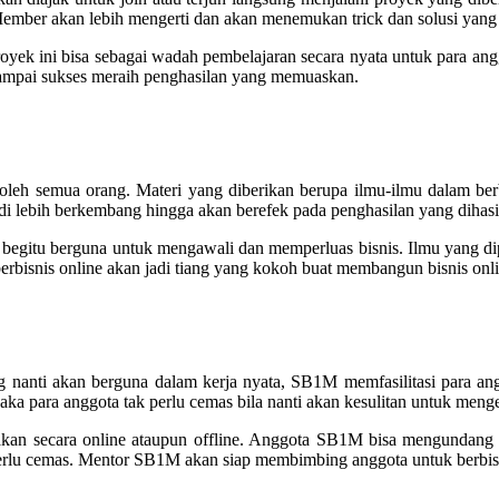
 Member akan lebih mengerti dan akan menemukan trick dan solusi yang 
yek ini bisa sebagai wadah pembelajaran secara nyata untuk para an
sampai sukses meraih penghasilan yang memuaskan.
eh semua orang. Materi yang diberikan berupa ilmu-ilmu dalam berb
i lebih berkembang hingga akan berefek pada penghasilan yang dihasi
 begitu berguna untuk mengawali dan memperluas bisnis. Ilmu yang dip
rbisnis online akan jadi tiang yang kokoh buat membangun bisnis onli
ang nanti akan berguna dalam kerja nyata, SB1M memfasilitasi para 
a para anggota tak perlu cemas bila nanti akan kesulitan untuk menge
akan secara online ataupun offline. Anggota SB1M bisa mengundang 
erlu cemas. Mentor SB1M akan siap membimbing anggota untuk berbisni