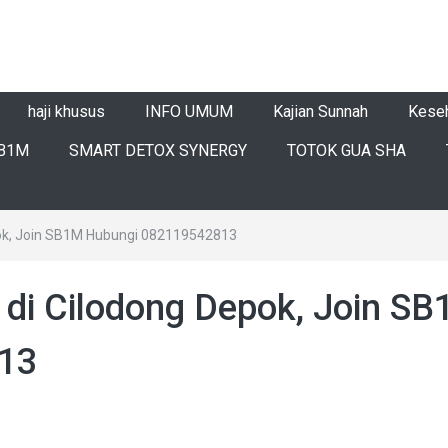
haji khusus
INFO UMUM
Kajian Sunnah
Kese
B1M
SMART DETOX SYNERGY
TOTOK GUA SHA
epok, Join SB1M Hubungi 082119542813
e di Cilodong Depok, Join S
13