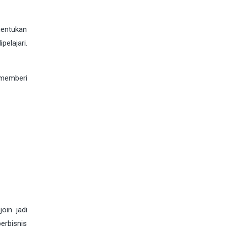
nentukan
elajari.
memberi
oin jadi
erbisnis