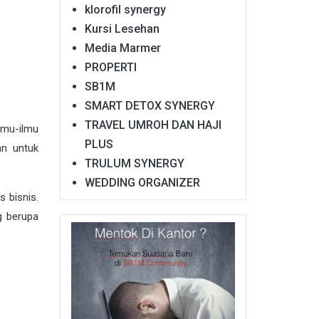
klorofil synergy
Kursi Lesehan
Media Marmer
PROPERTI
SB1M
SMART DETOX SYNERGY
TRAVEL UMROH DAN HAJI
lmu-ilmu
PLUS
an untuk
TRULUM SYNERGY
WEDDING ORGANIZER
 bisnis.
g berupa