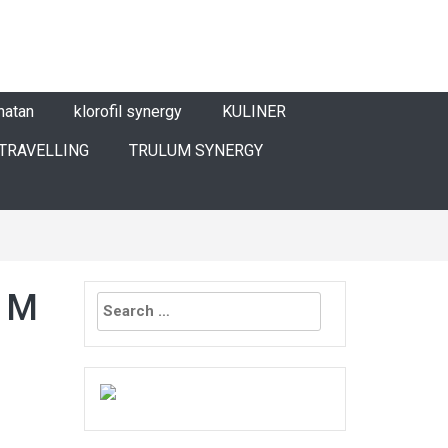
hatan
klorofil synergy
KULINER
TRAVELLING
TRULUM SYNERGY
Search
B1M
for: