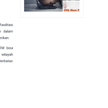
silitasi
n dalam
rikan.
B1M bisa
 wilayah
terbatas