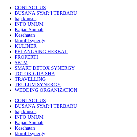
CONTACT US
BUSANA SYAR’I TERBARU
haji khusus
INFO UMUM
Kajian Sunnah
Kesehatan
klorofil synergy
KULINER
PELANGSING HERBAL
PROPERTI
SB1M
SMART DETOX SYNERGY
TOTOK GUA SHA
TRAVELLING
TRULUM SYNERGY
WEDDING ORGANIZATION
CONTACT US
BUSANA SYAR’I TERBARU
haji khusus
INFO UMUM
Kajian Sunnah
Kesehatan
klorofil synergy