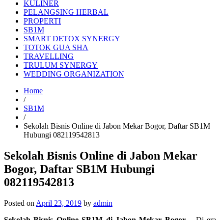
KULINER
PELANGSING HERBAL
PROPERTI
SB1M
SMART DETOX SYNERGY
TOTOK GUA SHA
TRAVELLING
TRULUM SYNERGY
WEDDING ORGANIZATION
Home
/
SB1M
/
Sekolah Bisnis Online di Jabon Mekar Bogor, Daftar SB1M
Hubungi 082119542813
Sekolah Bisnis Online di Jabon Mekar
Bogor, Daftar SB1M Hubungi
082119542813
Posted on
April 23, 2019
by
admin
Sekolah Bisnis Online SB1M di Jabon Mekar Bogor
– Di era