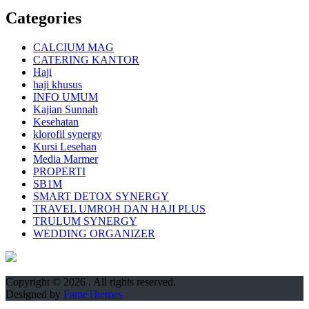
Categories
CALCIUM MAG
CATERING KANTOR
Haji
haji khusus
INFO UMUM
Kajian Sunnah
Kesehatan
klorofil synergy
Kursi Lesehan
Media Marmer
PROPERTI
SB1M
SMART DETOX SYNERGY
TRAVEL UMROH DAN HAJI PLUS
TRULUM SYNERGY
WEDDING ORGANIZER
Copyright © 2026
. All rights reserved.
Designed by
FameThemes