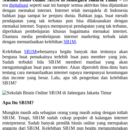
era
digitalisasi
seperti saat ini hampir semua aktivitas bisa dijalankan
dengan memakai internet. Internet telah merajalela di Indonesia
bahkan juga sampai ke penjuru dunia. Bahkan juga, buat meraih
pendapatan yang tak terbatas pun bisa dilaksanakan dengan
memakai internet. Supaya mempunyai pendapatan yang tak terbatas,
diperlukan pembelajaran khusus bagaimana memakai internet.
Diantara media pembelajaran internet marketing terbaik ialah
dengan memanfaatkan kelebihan
SB1M
.
Kelebihan
SB1M
sebenarnya begitu banyak dan tentunya akan
berguna buat pemakainya terlebih buat para member yang join.
Sudah terbukti bila SB1M memberi manfaat yang akan
menguntungkan buat para member. Akan diperoleh ilmu-ilmu baru
tentang cara memanfaatkan internet supaya mempunyai keuntungan
dan income yang besar. Lalu, apa sih pengertian dan kelebihan
SB1M?
Apa Itu SB1M?
Mungkin masih ada sebagian orang yang masih asing dengan istilah
SB1M. Tetapi, SB1M sudah cukup populer di kalangan internet
enterpreneur. Sudah banyak pemilik bisnis online yang merupakan
anggota dari SB1M. Kelebihan SB1M pun begitu menguntungkan