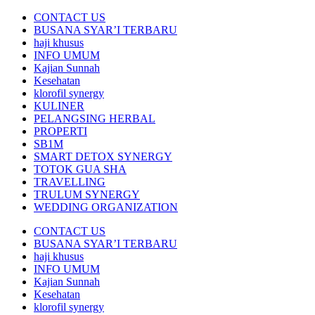
CONTACT US
BUSANA SYAR’I TERBARU
haji khusus
INFO UMUM
Kajian Sunnah
Kesehatan
klorofil synergy
KULINER
PELANGSING HERBAL
PROPERTI
SB1M
SMART DETOX SYNERGY
TOTOK GUA SHA
TRAVELLING
TRULUM SYNERGY
WEDDING ORGANIZATION
CONTACT US
BUSANA SYAR’I TERBARU
haji khusus
INFO UMUM
Kajian Sunnah
Kesehatan
klorofil synergy