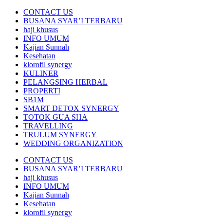
CONTACT US
BUSANA SYAR’I TERBARU
haji khusus
INFO UMUM
Kajian Sunnah
Kesehatan
klorofil synergy
KULINER
PELANGSING HERBAL
PROPERTI
SB1M
SMART DETOX SYNERGY
TOTOK GUA SHA
TRAVELLING
TRULUM SYNERGY
WEDDING ORGANIZATION
CONTACT US
BUSANA SYAR’I TERBARU
haji khusus
INFO UMUM
Kajian Sunnah
Kesehatan
klorofil synergy