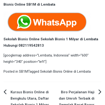
Bisnis Online SB1M di Lembata
Sekolah Bisnis Online Sekolah Bisnis 1 Milyar di Lembata
Hubungi 082119542813
[googlemap address=”Lembata, Indonesia” width=”600″
height=”340″ position=”left”]
Posted in
SB1M
Tagged
Sekolah Bisnis Online di Lembata
Post
Kursus Bisnis Online di
Biro Perjalanan Haji
Bengkulu Utara, Daftar
dan Umroh Terbaik di
navigation
Sekolah Bisnis 1 Milyar
Semplak Barat Bogor