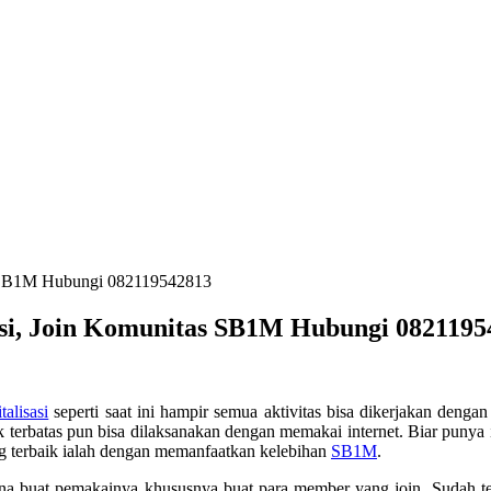
as SB1M Hubungi 082119542813
asi, Join Komunitas SB1M Hubungi 0821195
italisasi
seperti saat ini hampir semua aktivitas bisa dikerjakan dengan
 terbatas pun bisa dilaksanakan dengan memakai internet. Biar punya
ng terbaik ialah dengan memanfaatkan kelebihan
SB1M
.
guna buat pemakainya khususnya buat para member yang join. Sudah 