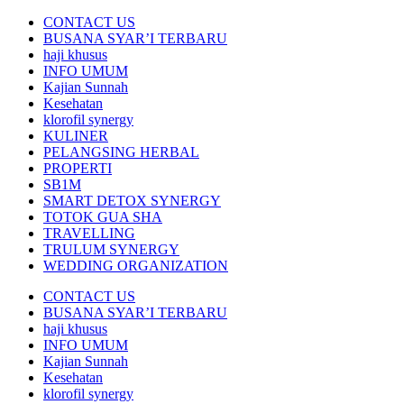
CONTACT US
BUSANA SYAR’I TERBARU
haji khusus
INFO UMUM
Kajian Sunnah
Kesehatan
klorofil synergy
KULINER
PELANGSING HERBAL
PROPERTI
SB1M
SMART DETOX SYNERGY
TOTOK GUA SHA
TRAVELLING
TRULUM SYNERGY
WEDDING ORGANIZATION
CONTACT US
BUSANA SYAR’I TERBARU
haji khusus
INFO UMUM
Kajian Sunnah
Kesehatan
klorofil synergy