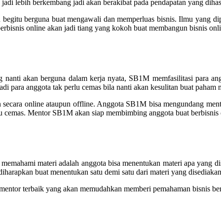
jadi lebih berkembang jadi akan berakibat pada pendapatan yang dihas
 begitu berguna buat mengawali dan memperluas bisnis. Ilmu yang dip
rbisnis online akan jadi tiang yang kokoh buat membangun bisnis onli
ang nanti akan berguna dalam kerja nyata, SB1M memfasilitasi para 
di para anggota tak perlu cemas bila nanti akan kesulitan buat paham m
n secara online ataupun offline. Anggota SB1M bisa mengundang ment
rlu cemas. Mentor SB1M akan siap membimbing anggota buat berbisnis d
memahami materi adalah anggota bisa menentukan materi apa yang d
a diharapkan buat menentukan satu demi satu dari materi yang disediak
n mentor terbaik yang akan memudahkan memberi pemahaman bisnis ber