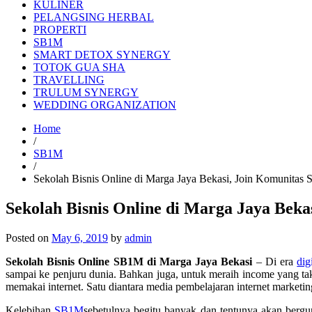
KULINER
PELANGSING HERBAL
PROPERTI
SB1M
SMART DETOX SYNERGY
TOTOK GUA SHA
TRAVELLING
TRULUM SYNERGY
WEDDING ORGANIZATION
Home
/
SB1M
/
Sekolah Bisnis Online di Marga Jaya Bekasi, Join Komunit
Sekolah Bisnis Online di Marga Jaya Bek
Posted on
May 6, 2019
by
admin
Sekolah Bisnis Online SB1M di Marga Jaya Bekasi
– Di era
dig
sampai ke penjuru dunia. Bahkan juga, untuk meraih income yang tak
memakai internet. Satu diantara media pembelajaran internet marketi
Kelebihan
SB1M
sebetulnya begitu banyak dan tentunya akan ber