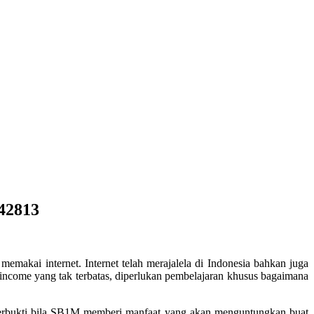
42813
 memakai internet. Internet telah merajalela di Indonesia bahkan juga
 income yang tak terbatas, diperlukan pembelajaran khusus bagaimana
terbukti bila SB1M memberi manfaat yang akan menguntungkan buat