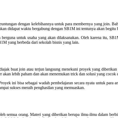
euntungan dengan kelebihannya untuk para membernya yang join. Bah
kan didapat waktu bergabung dengan SB1M ini tentunya akan begitu b
erguna untuk usaha yang akan dilaksanakan. Oleh karena itu, SB1M 
1M yang berbeda dari sekolah bisnis yang lain.
jak buat join atau terjun langsung menekuni proyek yang diberikan 
ber akan lebih paham dan akan menemukan trick dan solusi yang cocok 
royek ini bisa sebagai wadah pembelajaran secara nyata untuk para 
sampai sukses meraih penghasilan yang memuaskan.
h semua orang. Materi yang diberikan berupa ilmu-ilmu dalam berbisn