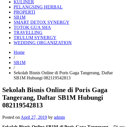
KULINER
PELANGSING HERBAL
PROPERTI
SB1M
SMART DETOX SYNERGY
TOTOK GUA SHA
TRAVELLING
TRULUM SYNERGY
WEDDING ORGANIZATION
Home
/
SB1M
/
Sekolah Bisnis Online di Poris Gaga Tangerang, Daftar
SB1M Hubungi 082119542813
Sekolah Bisnis Online di Poris Gaga
Tangerang, Daftar SB1M Hubungi
082119542813
Posted on
April 27, 2019
by
admin
Sekolah Bisnis Online SB1M di Poris Gaga Tangerang
– Di era