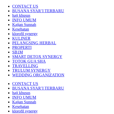
CONTACT US
BUSANA SYAR’I TERBARU
haji khusus
INFO UMUM
Kajian Sunnah
Kesehatan
klorofil synergy
KULINER
PELANGSING HERBAL
PROPERTI
SB1M
SMART DETOX SYNERGY
TOTOK GUA SHA
TRAVELLING
TRULUM SYNERGY
WEDDING ORGANIZATION
CONTACT US
BUSANA SYAR’I TERBARU
haji khusus
INFO UMUM
Kajian Sunnah
Kesehatan
klorofil synergy