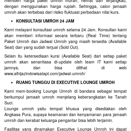
memberi harga paket umroh murah, hemat dan terjangkau,
dengan menggunakan harga rupiah. Sehingga, calon jamaah
umroh akan terbebas dari risiko fluktuasi perbedaan nilai kurs.
KONSULTASI UMROH 24 JAM
Kami melayani konsultasi umroh selama 24 Jam. Konsultan kami
akan memberi informasi secara terbaru (Real Time) tentang
Paket Umroh dan Jadwal Umroh yang masih tersedia (Available
Seat) dan yang sudah terjual (Sold Out).
Selain itu ketersediaan kursi (Available Seat) dari setiap paket
umroh akan senantiasa di-update oleh team IT kami setiap
jamnya, dan bisa dilihat di web
www.alhijazindowisatapt.com/jadwal-umroh/
RUANG TUNGGU DI EXECUTIVE LOUNGE UMROH
Kami mem-booking Lounge Umroh di bandara sebagai tempat
berkumpul jamaah umroh menjelang keberangkatan ke Tanah
Suci.
Lounge umroh yaitu tempat khusus yang disediakan oleh
Angkasa Pura, supaya keamanan dan kenyamanan para jamaah
umroh dan kerabat keluarga pengantar bisa lebih terjamin.
Fasilitas yang dinamakan Executive Lounge Umroh ini dapat