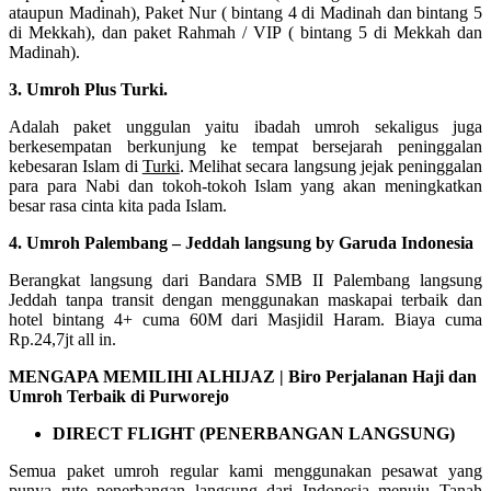
ataupun Madinah), Paket Nur ( bintang 4 di Madinah dan bintang 5
di Mekkah), dan paket Rahmah / VIP ( bintang 5 di Mekkah dan
Madinah).
3. Umroh Plus Turki.
Adalah paket unggulan yaitu ibadah umroh sekaligus juga
berkesempatan berkunjung ke tempat bersejarah peninggalan
kebesaran Islam di
Turki
. Melihat secara langsung jejak peninggalan
para para Nabi dan tokoh-tokoh Islam yang akan meningkatkan
besar rasa cinta kita pada Islam.
4. Umroh Palembang – Jeddah langsung by Garuda Indonesia
Berangkat langsung dari Bandara SMB II Palembang langsung
Jeddah tanpa transit dengan menggunakan maskapai terbaik dan
hotel bintang 4+ cuma 60M dari Masjidil Haram. Biaya cuma
Rp.24,7jt all in.
MENGAPA MEMILIHI ALHIJAZ | Biro Perjalanan Haji dan
Umroh Terbaik di Purworejo
DIRECT FLIGHT (PENERBANGAN LANGSUNG)
Semua paket umroh regular kami menggunakan pesawat yang
punya rute penerbangan langsung dari Indonesia menuju Tanah