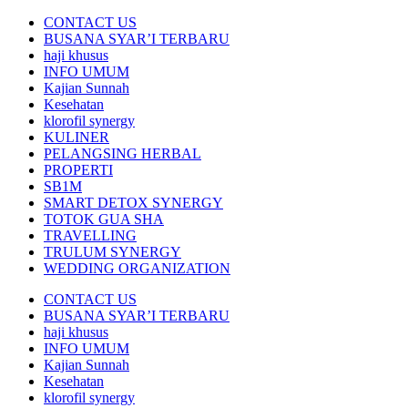
CONTACT US
BUSANA SYAR’I TERBARU
haji khusus
INFO UMUM
Kajian Sunnah
Kesehatan
klorofil synergy
KULINER
PELANGSING HERBAL
PROPERTI
SB1M
SMART DETOX SYNERGY
TOTOK GUA SHA
TRAVELLING
TRULUM SYNERGY
WEDDING ORGANIZATION
CONTACT US
BUSANA SYAR’I TERBARU
haji khusus
INFO UMUM
Kajian Sunnah
Kesehatan
klorofil synergy