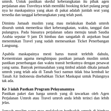
umroh. Untuk pastikan skedul keberangkatan itu pihak agen
perjalanan atau Travelnya telah memiliki booking ticket pulang pergi
nya ke maskapainya yang akan di pakai adalah jumlah seat yang
tersedia dan tanggal keberangkatan yang telah pasti.
Diminta Jamaah muslim yang mau melakukan ibadah umroh
disuruh untuk memeriksa tiket keberangkatan, waktu, tanggal dan
pulangnya. Pada biasanya perjalanan udara menuju tanah Saudia
Arabia seputar 9 jam Di himbau dan sangatlah di anjurkan buat
menentukan Travel yang sudah memesankan Ticket Penerbangan
Langsung.
Apabila maskapainya mesti harus transit terlebih dahulu,
Kementraian agama menghimpau pastikan jamaah muslim untuk
pastikan penerbangan dan waktu transit berikutnya dengan pesawat
yang sama. Banyak permasalahan yang timbul adalah dikala jamaah
umroh yang telah ada di Tanah Suci namun tidak bisa kembali ke
Tanah Air Indonesia disebabkan Ticket Maskapai untuk Pulangnya
tak ada.
Ke 3 ialah Pastkan Program Pelayanannya
Pastikan paket dan harga umroh yang di tawarkan oleh Agen
Perjalanan Umroh atau Travel umroh anda lebih terinci dan lebih
jelas.
Jamaah muslim yang mau melakukan beribadah umroh di himbau