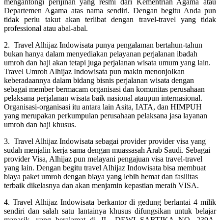
mengantongi perijinan yang resmi dari Kementrian Agama atau
Departemen Agama atas nama sendiri. Dengan begitu Anda pun
tidak perlu takut akan terlibat dengan travel-travel yang tidak
professional atau abal-abal.
2. Travel Alhijaz Indowisata punya pengalaman bertahun-tahun
bukan hanya dalam menyediakan pelayanan perjalanan ibadah
umroh dan haji akan tetapi juga perjalanan wisata umum yang lain.
Travel Umroh Alhijaz Indowisata pun makin menonjolkan
keberadaannya dalam bidang bisnis perjalanan wisata dengan
sebagai member bermacam organisasi dan komunitas perusahaan
pelaksana perjalanan wisata baik nasional ataupun internasional.
Organisasi-organisasi itu antara lain Asita, IATA, dan HIMPUH
yang merupakan perkumpulan perusahaan pelaksana jasa layanan
umroh dan haji khusus.
3. Travel Alhijaz Indowisata sebagai provider provider visa yang
sudah menjalin kerja sama dengan muassasah Arab Saudi. Sebagai
provider Visa, Alhijaz pun melayani pengajuan visa travel-travel
yang lain. Dengan begitu travel Alhijaz Indowisata bisa membuat
biaya paket umroh dengan biaya yang lebih hemat dan fasilitas
terbaik dikelasnya dan akan menjamin kepastian meraih VISA.
4. Travel Alhijaz Indowisata berkantor di gedung berlantai 4 milik
sendiri dan salah satu lantainya khusus difungsikan untuk belajar
manasik, yang beralamat di JL. DEWI SARTIKA NO. 239A,