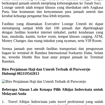
berkumpul jamaah umroh menjelang keberangkatan ke Tanah Suci.
Lounge umroh ialah tempat khusus yang disediakan oleh Angkasa
Pura, biar keamanan dan kenyamanan para jamaah umroh dan
kerabat keluarga pengantar bisa lebih terjamin.
Fasilitas yang dinamakan Executive Lounge Umroh ini dapat
menampung sampai lebih dari 100 jamaah dan diperlengkapi
dengan fasilitas koneksi internet nirkabel, parkir kendaraan yang
luas, musholla, kantin, locker room, tempat khusus carging, ATM,
Money Changer, dan ruang istirahat yang nyaman, serta VIP Room.
Semua jamaah pun meraih fasilitas transportasi dan pengurusan
bagasi ke terminal di Bandara Internasional Soekarno Hatta. Selain
itu, tersedia Shuttle Bus buat antar jemput jamaah ke Terminal
Bandara.
Biro Perjalanan Haji dan Umroh Terbaik di Purworejo
Hubungi 082119542813
Beberapa Alasan Lain Kenapa Pilih Alhijaz Indowisata untuk
Melayani Anda
1. Travel Alhijaz Indowisata yaitu travel profesional yang sudah