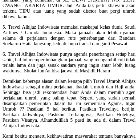
CWANG JAKARTA TIMUR. Jadi Anda tak perlu khawatir akan
terkena TIPU atau uang yang sudah disetor buat pergi umroh
dibawa kabur.
5. Travel Alhijaz Indowisata memakai maskapai kelas dunia Saudi
Airlines / Garuda Indonesia. Maka jamaah akan lebih nyaman
selama di perjalanan dengan rute penerbangan dari Bandara
Soekarno Hatta langsung Jeddah tanpa transit dan ganti Pesawat.
6. Travel Alhijaz Indowisata punya agenda penerbangan setiap hari
sabtu, hal ini mempertimbangkan jamaah yang mengambil cuti tidak
terlalu lama dan juga sanak saudara yang ingin antar lebih luang
waktunya. Sholat Jum’at bisa jadwal di Masjidil Haram
Demikian beberapa alasan dalam kenapa pilih Travel Umroh Alhijaz
Indowisata sebagai mitra perjalanan ibadah Umroh dan Haji anda.
Sehingga bisa jadi rekomendasi buat Anda dalam memilih agen
perjalanan umroh yang paling tepat. Seperti yang sudah pernah
disampaikan pemerintah dalam hal ini kementrian Agama, Ingin
Umroh ?? Pastikan 5 hal berikut, Pastikan Travelnya berijin,
Pastikan Jadwalnya, Pastikan Terbangnya, Pastikan Hotelnya,
Pastikan Visanya. Alhamdulillah 5 pasti itu ada di dalam Travel
Alhijaz Indowisata.
Kami begitu mengerti kekhawatiran masyarakat tentang banyaknya