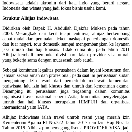
Indowisata adalah akronim dari kata indo yang berarti negara
Indonesia dan wisata yang jadi fokus bisnis usaha kami.
Struktur Alhijaz Indowisata
Didirikan oleh Bapak H. Abdullah Djakfar Muksen pada tahun
2000. Merangkak dari kecil tetapi tentunya, alhijaz berkembang
cepat mulai dari penjualan ticket maskapai penerbangan domestik
dan luar negeri, tour domestik sampai mengembangkan ke layanan
jasa umrah dan haji khusus. Tidak cuma itu, pada tahun 2011
Alhijaz kembali membuka divisi baru ialah provider visa umrah
yang bekerja sama dengan muassasah arab saudi.
Sebagai komitmen legalitas perusahaan dalam layani konsumen dan
jamaah secara aman dan profesional, pada saat ini perusahaan sudah
mengantongi izin resmi dari pemerintah melewati kementrian
pariwisata, lalu izin haji khusus dan umrah dari kementrian agama.
Disamping itu perusahaan juga tergabung dalam komunitas
organisasi travel nasional seperti Asita, komunitas penyelenggara
umrah dan haji khusus merupakan HIMPUH dan organisasi
internasional yaitu IATA.
Alhijaz Indowisata
ialah
travel umroh
resmi yang meraih izin
Kementerian Agama RI No.722 Tahun 2017 dan Izin Haji No.112
Tahun 2018. Alhijaz pun pemegang lisensi PROVIDER VISA, jadi