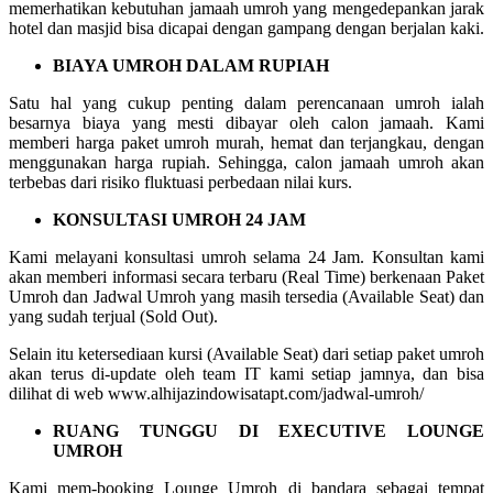
memerhatikan kebutuhan jamaah umroh yang mengedepankan jarak
hotel dan masjid bisa dicapai dengan gampang dengan berjalan kaki.
BIAYA UMROH DALAM RUPIAH
Satu hal yang cukup penting dalam perencanaan umroh ialah
besarnya biaya yang mesti dibayar oleh calon jamaah. Kami
memberi harga paket umroh murah, hemat dan terjangkau, dengan
menggunakan harga rupiah. Sehingga, calon jamaah umroh akan
terbebas dari risiko fluktuasi perbedaan nilai kurs.
KONSULTASI UMROH 24 JAM
Kami melayani konsultasi umroh selama 24 Jam. Konsultan kami
akan memberi informasi secara terbaru (Real Time) berkenaan Paket
Umroh dan Jadwal Umroh yang masih tersedia (Available Seat) dan
yang sudah terjual (Sold Out).
Selain itu ketersediaan kursi (Available Seat) dari setiap paket umroh
akan terus di-update oleh team IT kami setiap jamnya, dan bisa
dilihat di web www.alhijazindowisatapt.com/jadwal-umroh/
RUANG TUNGGU DI EXECUTIVE LOUNGE
UMROH
Kami mem-booking Lounge Umroh di bandara sebagai tempat