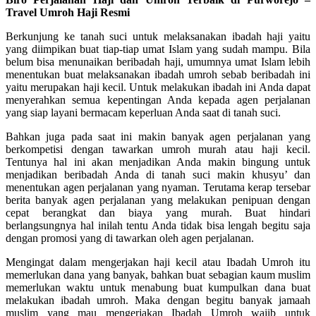
Travel Umroh Haji Resmi
Berkunjung ke tanah suci untuk melaksanakan ibadah haji yaitu
yang diimpikan buat tiap-tiap umat Islam yang sudah mampu. Bila
belum bisa menunaikan beribadah haji, umumnya umat Islam lebih
menentukan buat melaksanakan ibadah umroh sebab beribadah ini
yaitu merupakan haji kecil. Untuk melakukan ibadah ini Anda dapat
menyerahkan semua kepentingan Anda kepada agen perjalanan
yang siap layani bermacam keperluan Anda saat di tanah suci.
Bahkan juga pada saat ini makin banyak agen perjalanan yang
berkompetisi dengan tawarkan umroh murah atau haji kecil.
Tentunya hal ini akan menjadikan Anda makin bingung untuk
menjadikan beribadah Anda di tanah suci makin khusyu’ dan
menentukan agen perjalanan yang nyaman. Terutama kerap tersebar
berita banyak agen perjalanan yang melakukan penipuan dengan
cepat berangkat dan biaya yang murah. Buat hindari
berlangsungnya hal inilah tentu Anda tidak bisa lengah begitu saja
dengan promosi yang di tawarkan oleh agen perjalanan.
Mengingat dalam mengerjakan haji kecil atau Ibadah Umroh itu
memerlukan dana yang banyak, bahkan buat sebagian kaum muslim
memerlukan waktu untuk menabung buat kumpulkan dana buat
melakukan ibadah umroh. Maka dengan begitu banyak jamaah
muslim yang mau mengerjakan Ibadah Umroh wajib untuk