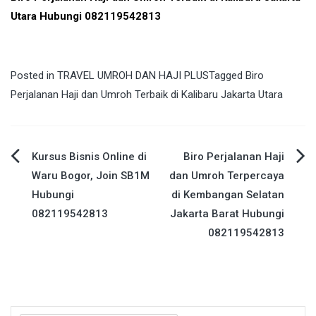
Utara Hubungi 082119542813
Posted in
TRAVEL UMROH DAN HAJI PLUS
Tagged
Biro
Perjalanan Haji dan Umroh Terbaik di Kalibaru Jakarta Utara
Post
Kursus Bisnis Online di
Biro Perjalanan Haji
Waru Bogor, Join SB1M
dan Umroh Terpercaya
navigation
Hubungi
di Kembangan Selatan
082119542813
Jakarta Barat Hubungi
082119542813
Search