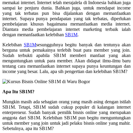
memakai internet. Internet telah merajalela di Indonesia bahkan juga
sampai ke penjuru dunia. Bahkan juga, untuk mendapat income
yang tak terbatas pun bisa dijalankan dengan memanfaatkan
internet. Supaya punya pendapatan yang tak terbatas, diperlukan
pembelajaran khusus bagaimana memanfaatkan media internet.
Diantara media pembelajaran internet marketing terbaik ialah
dengan memanfaatkan kelebihan
SB1M
.
Kelebihan
SB1M
sesungguhnya begitu banyak dan tentunya akan
berguna untuk pemakainya terlebih buat para member yang join.
Sudah terbukti apabila SB1M memberi manfaat yang akan
menguntungkan untuk para member. Akan didapat ilmu-ilmu baru
tentang cara memanfaatkan internet supaya punya keuntungan dan
income yang besar. Lalu, apa sih pengertian dan kelebihan SB1M?
Apa Itu SB1M?
Mungkin masih ada sebagian orang yang masih asing dengan istilah
SB1M. Tetapi, SB1M sudah cukup populer di kalangan internet
enterpreneur. Sudah banyak pemilik bisnis online yang merupakan
anggota dari SB1M. Kelebihan SB1M pun begitu menguntungkan
untuk member yang join untuk jadi pelaku bisnis online yang mahir.
Sebetulnya, apa itu SB1M?