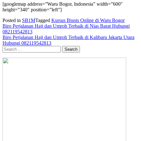
[googlemap address=”Waru Bogor, Indonesia” width=”600″
height=”340″ position=”left”]
Posted in
SB1M
Tagged
Kursus Bisnis Online di Waru Bogor
Post
Biro Perjalanan Haji dan Umroh Terbaik di Nias Barat Hubungi
082119542813
navigation
Biro Perjalanan Haji dan Umroh Terbaik di Kalibaru Jakarta Utara
Hubungi 082119542813
Search
for: