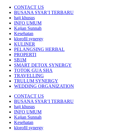
CONTACT US
BUSANA SYAR’I TERBARU
haji khusus
INFO UMUM
Kajian Sunnah
Kesehatan
klorofil synergy
KULINER
PELANGSING HERBAL
PROPERTI
SB1M
SMART DETOX SYNERGY
TOTOK GUA SHA
TRAVELLING
TRULUM SYNERGY
WEDDING ORGANIZATION
CONTACT US
BUSANA SYAR’I TERBARU
haji khusus
INFO UMUM
Kajian Sunnah
Kesehatan
klorofil synergy