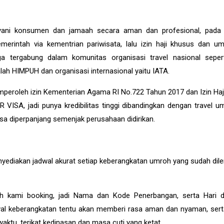
yani konsumen dan jamaah secara aman dan profesional, pada 
erintah via kementrian pariwisata, lalu izin haji khusus dan um
a tergabung dalam komunitas organisasi travel nasional sepert
ah HIMPUH dan organisasi internasional yaitu IATA.
peroleh izin Kementerian Agama RI No.722 Tahun 2017 dan Izin Haj
VISA, jadi punya kredibilitas tinggi dibandingkan dengan travel um
bisa diperpanjang semenjak perusahaan didirikan.
diakan jadwal akurat setiap keberangkatan umroh yang sudah dile
elah kami booking, jadi Nama dan Kode Penerbangan, serta Hari
dwal keberangkatan tentu akan memberi rasa aman dan nyaman, ser
tu, terikat kedinasan dan masa cuti yang ketat.