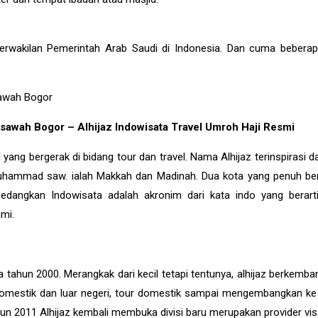
erwakilan Pemerintah Arab Saudi di Indonesia. Dan cuma beberap
gsawah Bogor – Alhijaz Indowisata Travel Umroh Haji Resmi
ang bergerak di bidang tour dan travel. Nama Alhijaz terinspirasi dar
uhammad saw. ialah Makkah dan Madinah. Dua kota yang penuh ber
edangkan Indowisata adalah akronim dari kata indo yang berart
ami.
a tahun 2000. Merangkak dari kecil tetapi tentunya, alhijaz berkemb
 domestik dan luar negeri, tour domestik sampai mengembangkan ke
hun 2011 Alhijaz kembali membuka divisi baru merupakan provider vi