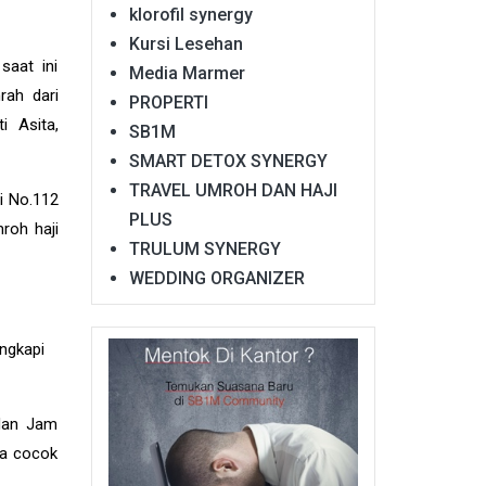
klorofil synergy
Kursi Lesehan
saat ini
Media Marmer
rah dari
PROPERTI
i Asita,
SB1M
SMART DETOX SYNERGY
TRAVEL UMROH DAN HAJI
i No.112
PLUS
roh haji
TRULUM SYNERGY
WEDDING ORGANIZER
ngkapi
 dan Jam
ta cocok