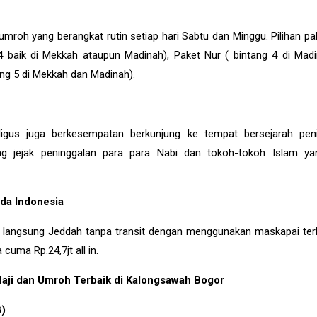
mroh yang berangkat rutin setiap hari Sabtu dan Minggu. Pilihan pa
4 baik di Mekkah ataupun Madinah), Paket Nur ( bintang 4 di Mad
ang 5 di Mekkah dan Madinah).
igus juga berkesempatan berkunjung ke tempat bersejarah pen
ung jejak peninggalan para para Nabi dan tokoh-tokoh Islam y
da Indonesia
 langsung Jeddah tanpa transit dengan menggunakan maskapai ter
cuma Rp.24,7jt all in.
aji dan Umroh Terbaik di Kalongsawah Bogor
)