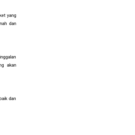
ket yang
inah dan
inggalan
ang akan
baik dan