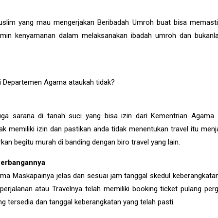
uslim yang mau mengerjakan Beribadah Umroh buat bisa memast
njamin kenyamanan dalam melaksanakan ibadah umroh dan bukanla
ari Departemen Agama ataukah tidak?
uga sarana di tanah suci yang bisa izin dari Kementrian Agama 
tidak memiliki izin dan pastikan anda tidak menentukan travel itu men
an begitu murah di banding dengan biro travel yang lain.
enerbangannya
ama Maskapainya jelas dan sesuai jam tanggal skedul keberangkata
erjalanan atau Travelnya telah memiliki booking ticket pulang perg
g tersedia dan tanggal keberangkatan yang telah pasti.