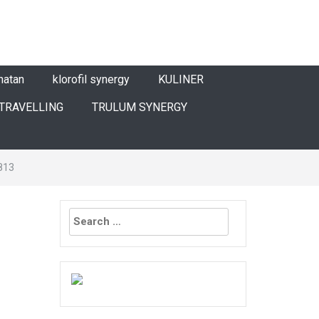
hatan
klorofil synergy
KULINER
TRAVELLING
TRULUM SYNERGY
813
Search
for: