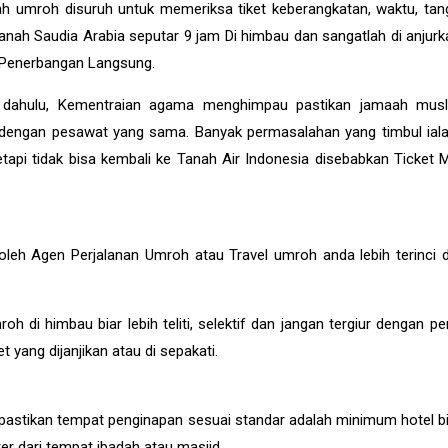
 umroh disuruh untuk memeriksa tiket keberangkatan, waktu, tan
anah Saudia Arabia seputar 9 jam Di himbau dan sangatlah di anjurk
 Penerbangan Langsung.
ih dahulu, Kementraian agama menghimpau pastikan jamaah mus
a dengan pesawat yang sama. Banyak permasalahan yang timbul ial
tapi tidak bisa kembali ke Tanah Air Indonesia disebabkan Ticket 
leh Agen Perjalanan Umroh atau Travel umroh anda lebih terinci d
di himbau biar lebih teliti, selektif dan jangan tergiur dengan p
 yang dijanjikan atau di sepakati.
stikan tempat penginapan sesuai standar adalah minimum hotel bi
ter dari tempat ibadah atau masjid.