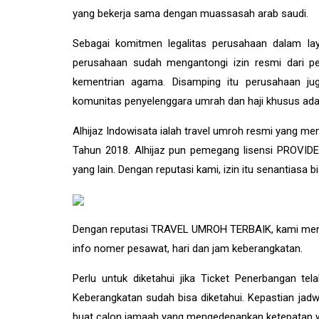
yang bekerja sama dengan muassasah arab saudi.
Sebagai komitmen legalitas perusahaan dalam la
perusahaan sudah mengantongi izin resmi dari pem
kementrian agama. Disamping itu perusahaan jug
komunitas penyelenggara umrah dan haji khusus adal
Alhijaz Indowisata
ialah
travel umroh
resmi yang mem
Tahun 2018. Alhijaz pun pemegang lisensi PROVIDER 
yang lain. Dengan reputasi kami, izin itu senantiasa 
Dengan reputasi TRAVEL UMROH TERBAIK, kami menye
info nomer pesawat, hari dan jam keberangkatan.
Perlu untuk diketahui jika Ticket Penerbangan t
Keberangkatan sudah bisa diketahui. Kepastian ja
buat calon jamaah yang mengedepankan ketepatan wak