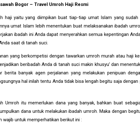
ngsawah Bogor – Travel Umroh Haji Resmi
h haji yaitu yang diimpikan buat tiap-tiap umat Islam yang suda
umnya umat Islam lebih menentukan buat melaksanakan ibadah umr
ngerjakan ibadah ini Anda dapat menyerahkan semua kepentingan And
Anda saat di tanah suci.
anan yang berkompetisi dengan tawarkan umroh murah atau haji keci
menjadikan beribadah Anda di tanah suci makin khusyu’ dan menentu
ar berita banyak agen perjalanan yang melakukan penipuan deng
ngsungnya hal inilah tentu Anda tidak bisa lengah begitu saja denga
adah Umroh itu memerlukan dana yang banyak, bahkan buat sebag
umpulkan dana untuk melakukan ibadah umroh. Maka dengan begit
ajib untuk memperhatikan berikut ini :