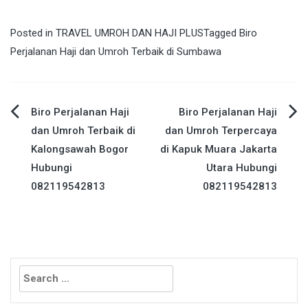
Posted in
TRAVEL UMROH DAN HAJI PLUS
Tagged
Biro
Perjalanan Haji dan Umroh Terbaik di Sumbawa
Post
Biro Perjalanan Haji
Biro Perjalanan Haji
dan Umroh Terbaik di
dan Umroh Terpercaya
navigation
Kalongsawah Bogor
di Kapuk Muara Jakarta
Hubungi
Utara Hubungi
082119542813
082119542813
Search
for: