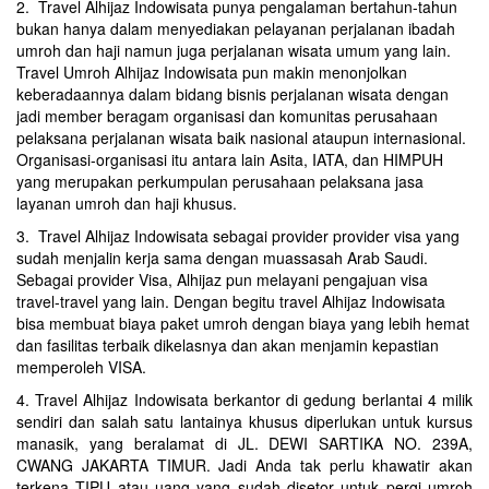
2. Travel Alhijaz Indowisata punya pengalaman bertahun-tahun
bukan hanya dalam menyediakan pelayanan perjalanan ibadah
umroh dan haji namun juga perjalanan wisata umum yang lain.
Travel Umroh Alhijaz Indowisata pun makin menonjolkan
keberadaannya dalam bidang bisnis perjalanan wisata dengan
jadi member beragam organisasi dan komunitas perusahaan
pelaksana perjalanan wisata baik nasional ataupun internasional.
Organisasi-organisasi itu antara lain Asita, IATA, dan HIMPUH
yang merupakan perkumpulan perusahaan pelaksana jasa
layanan umroh dan haji khusus.
3. Travel Alhijaz Indowisata sebagai provider provider visa yang
sudah menjalin kerja sama dengan muassasah Arab Saudi.
Sebagai provider Visa, Alhijaz pun melayani pengajuan visa
travel-travel yang lain. Dengan begitu travel Alhijaz Indowisata
bisa membuat biaya paket umroh dengan biaya yang lebih hemat
dan fasilitas terbaik dikelasnya dan akan menjamin kepastian
memperoleh VISA.
4. Travel Alhijaz Indowisata berkantor di gedung berlantai 4 milik
sendiri dan salah satu lantainya khusus diperlukan untuk kursus
manasik, yang beralamat di JL. DEWI SARTIKA NO. 239A,
CWANG JAKARTA TIMUR. Jadi Anda tak perlu khawatir akan
terkena TIPU atau uang yang sudah disetor untuk pergi umroh