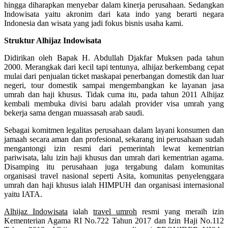
hingga diharapkan menyebar dalam kinerja perusahaan. Sedangkan
Indowisata yaitu akronim dari kata indo yang berarti negara
Indonesia dan wisata yang jadi fokus bisnis usaha kami.
Struktur Alhijaz Indowisata
Didirikan oleh Bapak H. Abdullah Djakfar Muksen pada tahun
2000. Merangkak dari kecil tapi tentunya, alhijaz berkembang cepat
mulai dari penjualan ticket maskapai penerbangan domestik dan luar
negeri, tour domestik sampai mengembangkan ke layanan jasa
umrah dan haji khusus. Tidak cuma itu, pada tahun 2011 Alhijaz
kembali membuka divisi baru adalah provider visa umrah yang
bekerja sama dengan muassasah arab saudi.
Sebagai komitmen legalitas perusahaan dalam layani konsumen dan
jamaah secara aman dan profesional, sekarang ini perusahaan sudah
mengantongi izin resmi dari pemerintah lewat kementrian
pariwisata, lalu izin haji khusus dan umrah dari kementrian agama.
Disamping itu perusahaan juga tergabung dalam komunitas
organisasi travel nasional seperti Asita, komunitas penyelenggara
umrah dan haji khusus ialah HIMPUH dan organisasi internasional
yaitu IATA.
Alhijaz Indowisata
ialah
travel umroh
resmi yang meraih izin
Kementerian Agama RI No.722 Tahun 2017 dan Izin Haji No.112