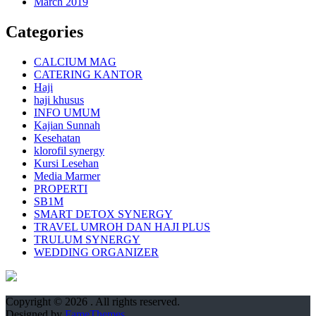
March 2019
Categories
CALCIUM MAG
CATERING KANTOR
Haji
haji khusus
INFO UMUM
Kajian Sunnah
Kesehatan
klorofil synergy
Kursi Lesehan
Media Marmer
PROPERTI
SB1M
SMART DETOX SYNERGY
TRAVEL UMROH DAN HAJI PLUS
TRULUM SYNERGY
WEDDING ORGANIZER
Copyright © 2026
. All rights reserved.
Designed by
FameThemes