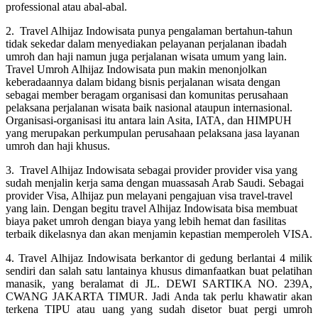
professional atau abal-abal.
2. Travel Alhijaz Indowisata punya pengalaman bertahun-tahun
tidak sekedar dalam menyediakan pelayanan perjalanan ibadah
umroh dan haji namun juga perjalanan wisata umum yang lain.
Travel Umroh Alhijaz Indowisata pun makin menonjolkan
keberadaannya dalam bidang bisnis perjalanan wisata dengan
sebagai member beragam organisasi dan komunitas perusahaan
pelaksana perjalanan wisata baik nasional ataupun internasional.
Organisasi-organisasi itu antara lain Asita, IATA, dan HIMPUH
yang merupakan perkumpulan perusahaan pelaksana jasa layanan
umroh dan haji khusus.
3. Travel Alhijaz Indowisata sebagai provider provider visa yang
sudah menjalin kerja sama dengan muassasah Arab Saudi. Sebagai
provider Visa, Alhijaz pun melayani pengajuan visa travel-travel
yang lain. Dengan begitu travel Alhijaz Indowisata bisa membuat
biaya paket umroh dengan biaya yang lebih hemat dan fasilitas
terbaik dikelasnya dan akan menjamin kepastian memperoleh VISA.
4. Travel Alhijaz Indowisata berkantor di gedung berlantai 4 milik
sendiri dan salah satu lantainya khusus dimanfaatkan buat pelatihan
manasik, yang beralamat di JL. DEWI SARTIKA NO. 239A,
CWANG JAKARTA TIMUR. Jadi Anda tak perlu khawatir akan
terkena TIPU atau uang yang sudah disetor buat pergi umroh