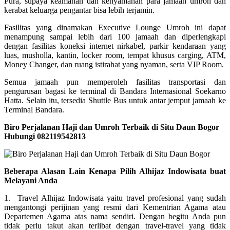
Pura, supaya keamanan dan kenyamanan para jamaah umroh dan
kerabat keluarga pengantar bisa lebih terjamin.
Fasilitas yang dinamakan Executive Lounge Umroh ini dapat
menampung sampai lebih dari 100 jamaah dan diperlengkapi
dengan fasilitas koneksi internet nirkabel, parkir kendaraan yang
luas, musholla, kantin, locker room, tempat khusus carging, ATM,
Money Changer, dan ruang istirahat yang nyaman, serta VIP Room.
Semua jamaah pun memperoleh fasilitas transportasi dan
pengurusan bagasi ke terminal di Bandara Internasional Soekarno
Hatta. Selain itu, tersedia Shuttle Bus untuk antar jemput jamaah ke
Terminal Bandara.
Biro Perjalanan Haji dan Umroh Terbaik di Situ Daun Bogor
Hubungi 082119542813
Beberapa Alasan Lain Kenapa Pilih Alhijaz Indowisata buat
Melayani Anda
1. Travel Alhijaz Indowisata yaitu travel profesional yang sudah
mengantongi perijinan yang resmi dari Kementrian Agama atau
Departemen Agama atas nama sendiri. Dengan begitu Anda pun
tidak perlu takut akan terlibat dengan travel-travel yang tidak