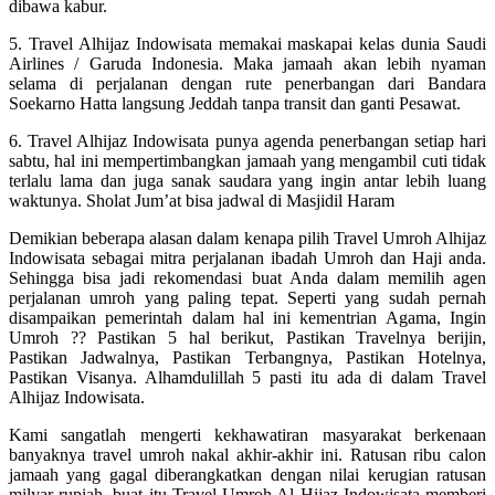
dibawa kabur.
5. Travel Alhijaz Indowisata memakai maskapai kelas dunia Saudi
Airlines / Garuda Indonesia. Maka jamaah akan lebih nyaman
selama di perjalanan dengan rute penerbangan dari Bandara
Soekarno Hatta langsung Jeddah tanpa transit dan ganti Pesawat.
6. Travel Alhijaz Indowisata punya agenda penerbangan setiap hari
sabtu, hal ini mempertimbangkan jamaah yang mengambil cuti tidak
terlalu lama dan juga sanak saudara yang ingin antar lebih luang
waktunya. Sholat Jum’at bisa jadwal di Masjidil Haram
Demikian beberapa alasan dalam kenapa pilih Travel Umroh Alhijaz
Indowisata sebagai mitra perjalanan ibadah Umroh dan Haji anda.
Sehingga bisa jadi rekomendasi buat Anda dalam memilih agen
perjalanan umroh yang paling tepat. Seperti yang sudah pernah
disampaikan pemerintah dalam hal ini kementrian Agama, Ingin
Umroh ?? Pastikan 5 hal berikut, Pastikan Travelnya berijin,
Pastikan Jadwalnya, Pastikan Terbangnya, Pastikan Hotelnya,
Pastikan Visanya. Alhamdulillah 5 pasti itu ada di dalam Travel
Alhijaz Indowisata.
Kami sangatlah mengerti kekhawatiran masyarakat berkenaan
banyaknya travel umroh nakal akhir-akhir ini. Ratusan ribu calon
jamaah yang gagal diberangkatkan dengan nilai kerugian ratusan
milyar rupiah. buat itu Travel Umroh Al Hijaz Indowisata memberi