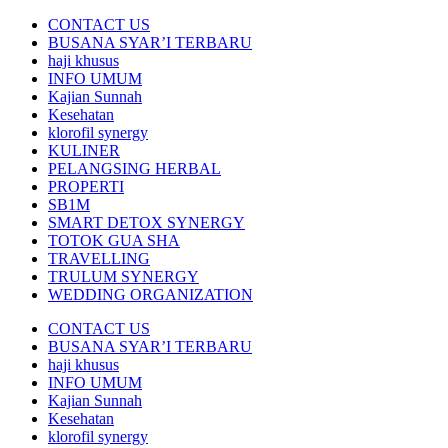
CONTACT US
BUSANA SYAR’I TERBARU
haji khusus
INFO UMUM
Kajian Sunnah
Kesehatan
klorofil synergy
KULINER
PELANGSING HERBAL
PROPERTI
SB1M
SMART DETOX SYNERGY
TOTOK GUA SHA
TRAVELLING
TRULUM SYNERGY
WEDDING ORGANIZATION
CONTACT US
BUSANA SYAR’I TERBARU
haji khusus
INFO UMUM
Kajian Sunnah
Kesehatan
klorofil synergy