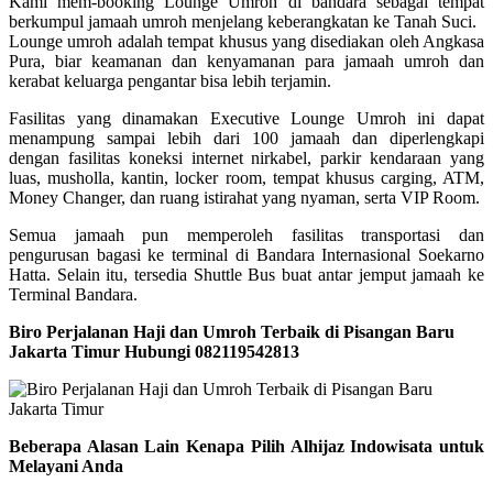
Kami mem-booking Lounge Umroh di bandara sebagai tempat
berkumpul jamaah umroh menjelang keberangkatan ke Tanah Suci.
Lounge umroh adalah tempat khusus yang disediakan oleh Angkasa
Pura, biar keamanan dan kenyamanan para jamaah umroh dan
kerabat keluarga pengantar bisa lebih terjamin.
Fasilitas yang dinamakan Executive Lounge Umroh ini dapat
menampung sampai lebih dari 100 jamaah dan diperlengkapi
dengan fasilitas koneksi internet nirkabel, parkir kendaraan yang
luas, musholla, kantin, locker room, tempat khusus carging, ATM,
Money Changer, dan ruang istirahat yang nyaman, serta VIP Room.
Semua jamaah pun memperoleh fasilitas transportasi dan
pengurusan bagasi ke terminal di Bandara Internasional Soekarno
Hatta. Selain itu, tersedia Shuttle Bus buat antar jemput jamaah ke
Terminal Bandara.
Biro Perjalanan Haji dan Umroh Terbaik di Pisangan Baru
Jakarta Timur Hubungi 082119542813
Beberapa Alasan Lain Kenapa Pilih Alhijaz Indowisata untuk
Melayani Anda