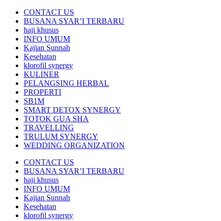
CONTACT US
BUSANA SYAR’I TERBARU
haji khusus
INFO UMUM
Kajian Sunnah
Kesehatan
klorofil synergy
KULINER
PELANGSING HERBAL
PROPERTI
SB1M
SMART DETOX SYNERGY
TOTOK GUA SHA
TRAVELLING
TRULUM SYNERGY
WEDDING ORGANIZATION
CONTACT US
BUSANA SYAR’I TERBARU
haji khusus
INFO UMUM
Kajian Sunnah
Kesehatan
klorofil synergy