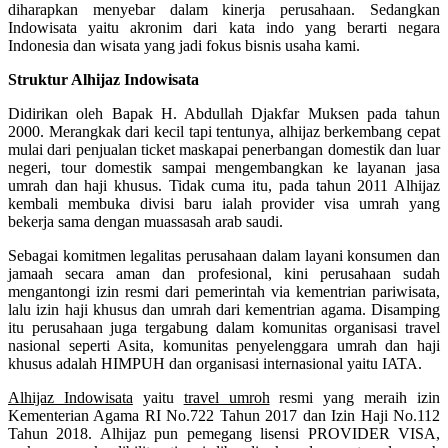
diharapkan menyebar dalam kinerja perusahaan. Sedangkan
Indowisata yaitu akronim dari kata indo yang berarti negara
Indonesia dan wisata yang jadi fokus bisnis usaha kami.
Struktur Alhijaz Indowisata
Didirikan oleh Bapak H. Abdullah Djakfar Muksen pada tahun
2000. Merangkak dari kecil tapi tentunya, alhijaz berkembang cepat
mulai dari penjualan ticket maskapai penerbangan domestik dan luar
negeri, tour domestik sampai mengembangkan ke layanan jasa
umrah dan haji khusus. Tidak cuma itu, pada tahun 2011 Alhijaz
kembali membuka divisi baru ialah provider visa umrah yang
bekerja sama dengan muassasah arab saudi.
Sebagai komitmen legalitas perusahaan dalam layani konsumen dan
jamaah secara aman dan profesional, kini perusahaan sudah
mengantongi izin resmi dari pemerintah via kementrian pariwisata,
lalu izin haji khusus dan umrah dari kementrian agama. Disamping
itu perusahaan juga tergabung dalam komunitas organisasi travel
nasional seperti Asita, komunitas penyelenggara umrah dan haji
khusus adalah HIMPUH dan organisasi internasional yaitu IATA.
Alhijaz Indowisata
yaitu
travel umroh
resmi yang meraih izin
Kementerian Agama RI No.722 Tahun 2017 dan Izin Haji No.112
Tahun 2018. Alhijaz pun pemegang lisensi PROVIDER VISA,