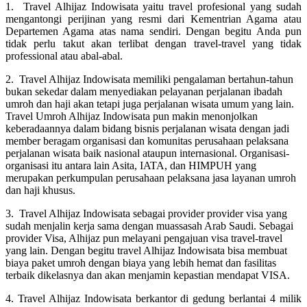
1. Travel Alhijaz Indowisata yaitu travel profesional yang sudah
mengantongi perijinan yang resmi dari Kementrian Agama atau
Departemen Agama atas nama sendiri. Dengan begitu Anda pun
tidak perlu takut akan terlibat dengan travel-travel yang tidak
professional atau abal-abal.
2. Travel Alhijaz Indowisata memiliki pengalaman bertahun-tahun
bukan sekedar dalam menyediakan pelayanan perjalanan ibadah
umroh dan haji akan tetapi juga perjalanan wisata umum yang lain.
Travel Umroh Alhijaz Indowisata pun makin menonjolkan
keberadaannya dalam bidang bisnis perjalanan wisata dengan jadi
member beragam organisasi dan komunitas perusahaan pelaksana
perjalanan wisata baik nasional ataupun internasional. Organisasi-
organisasi itu antara lain Asita, IATA, dan HIMPUH yang
merupakan perkumpulan perusahaan pelaksana jasa layanan umroh
dan haji khusus.
3. Travel Alhijaz Indowisata sebagai provider provider visa yang
sudah menjalin kerja sama dengan muassasah Arab Saudi. Sebagai
provider Visa, Alhijaz pun melayani pengajuan visa travel-travel
yang lain. Dengan begitu travel Alhijaz Indowisata bisa membuat
biaya paket umroh dengan biaya yang lebih hemat dan fasilitas
terbaik dikelasnya dan akan menjamin kepastian mendapat VISA.
4. Travel Alhijaz Indowisata berkantor di gedung berlantai 4 milik