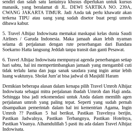
sendiri dan salah satu lantainya khusus diperlukan untuk kursus
manasik, yang beralamat di JL. DEWI SARTIKA NO. 239A,
CWANG JAKARTA TIMUR. Jadi Anda tak perlu khawatir akan
terkena TIPU atau uang yang sudah disetor buat pergi umroh
dibawa kabur.
5. Travel Alhijaz Indowisata memakai maskapai kelas dunia Saudi
Airlines / Garuda Indonesia. Maka jamaah akan lebih nyaman
selama di perjalanan dengan rute penerbangan dari Bandara
Soekarno Hatta langsung Jeddah tanpa transit dan ganti Pesawat.
6. Travel Alhijaz Indowisata mempunyai agenda penerbangan setiap
hari sabtu, hal ini mempertimbangkan jamaah yang mengambil cuti
tidak terlalu lama dan juga sanak saudara yang ingin antar lebih
luang waktunya. Sholat Jum’at bisa jadwal di Masjidil Haram
Demikian beberapa alasan dalam kenapa pilih Travel Umroh Alhijaz
Indowisata sebagai mitra perjalanan ibadah Umroh dan Haji anda.
Sehingga bisa jadi rekomendasi untuk Anda dalam memilih agen
perjalanan umroh yang paling tepat. Seperti yang sudah pernah
disampaikan pemerintah dalam hal ini kementrian Agama, Ingin
Umroh ?? Pastikan 5 hal berikut, Pastikan Travelnya berijin,
Pastikan Jadwalnya, Pastikan Terbangnya, Pastikan Hotelnya,
Pastikan Visanya. Alhamdulillah 5 pasti itu ada dalam Travel Alhijaz
Indowisata.