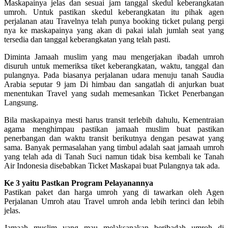
Maskapainya jelas dan sesuai jam tanggal skedul keberangkatan
umroh. Untuk pastikan skedul keberangkatan itu pihak agen
perjalanan atau Travelnya telah punya booking ticket pulang pergi
nya ke maskapainya yang akan di pakai ialah jumlah seat yang
tersedia dan tanggal keberangkatan yang telah pasti.
Diminta Jamaah muslim yang mau mengerjakan ibadah umroh
disuruh untuk memeriksa tiket keberangkatan, waktu, tanggal dan
pulangnya. Pada biasanya perjalanan udara menuju tanah Saudia
Arabia seputar 9 jam Di himbau dan sangatlah di anjurkan buat
menentukan Travel yang sudah memesankan Ticket Penerbangan
Langsung.
Bila maskapainya mesti harus transit terlebih dahulu, Kementraian
agama menghimpau pastikan jamaah muslim buat pastikan
penerbangan dan waktu transit berikutnya dengan pesawat yang
sama. Banyak permasalahan yang timbul adalah saat jamaah umroh
yang telah ada di Tanah Suci namun tidak bisa kembali ke Tanah
Air Indonesia disebabkan Ticket Maskapai buat Pulangnya tak ada.
Ke 3 yaitu Pastkan Program Pelayanannya
Pastikan paket dan harga umroh yang di tawarkan oleh Agen
Perjalanan Umroh atau Travel umroh anda lebih terinci dan lebih
jelas.
Jamaah muslim yang mau melaksanakan beribadah umroh di