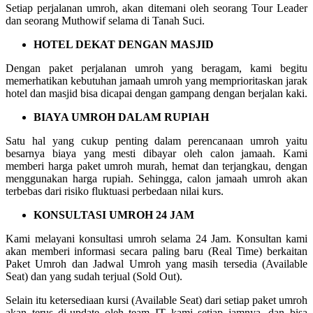
Setiap perjalanan umroh, akan ditemani oleh seorang Tour Leader
dan seorang Muthowif selama di Tanah Suci.
HOTEL DEKAT DENGAN MASJID
Dengan paket perjalanan umroh yang beragam, kami begitu
memerhatikan kebutuhan jamaah umroh yang memprioritaskan jarak
hotel dan masjid bisa dicapai dengan gampang dengan berjalan kaki.
BIAYA UMROH DALAM RUPIAH
Satu hal yang cukup penting dalam perencanaan umroh yaitu
besarnya biaya yang mesti dibayar oleh calon jamaah. Kami
memberi harga paket umroh murah, hemat dan terjangkau, dengan
menggunakan harga rupiah. Sehingga, calon jamaah umroh akan
terbebas dari risiko fluktuasi perbedaan nilai kurs.
KONSULTASI UMROH 24 JAM
Kami melayani konsultasi umroh selama 24 Jam. Konsultan kami
akan memberi informasi secara paling baru (Real Time) berkaitan
Paket Umroh dan Jadwal Umroh yang masih tersedia (Available
Seat) dan yang sudah terjual (Sold Out).
Selain itu ketersediaan kursi (Available Seat) dari setiap paket umroh
akan terus di-update oleh team IT kami setiap jamnya, dan bisa