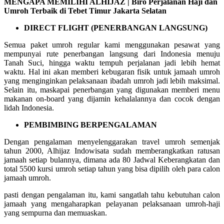
MENGAPA MEMILIHI ALHIJAZ | Biro Perjalanan Haji dan
Umroh Terbaik di Tebet Timur Jakarta Selatan
DIRECT FLIGHT (PENERBANGAN LANGSUNG)
Semua paket umroh regular kami menggunakan pesawat yang
mempunyai rute penerbangan langsung dari Indonesia menuju
Tanah Suci, hingga waktu tempuh perjalanan jadi lebih hemat
waktu. Hal ini akan memberi kebugaran fisik untuk jamaah umroh
yang menginginkan pelaksanaan ibadah umroh jadi lebih maksimal.
Selain itu, maskapai penerbangan yang digunakan memberi menu
makanan on-board yang dijamin kehalalannya dan cocok dengan
lidah Indonesia.
PEMBIMBING BERPENGALAMAN
Dengan pengalaman menyelenggarakan travel umroh semenjak
tahun 2000, Alhijaz Indowisata sudah memberangkatkan ratusan
jamaah setiap bulannya, dimana ada 80 Jadwal Keberangkatan dan
total 5500 kursi umroh setiap tahun yang bisa dipilih oleh para calon
jamaah umroh.
pasti dengan pengalaman itu, kami sangatlah tahu kebutuhan calon
jamaah yang mengaharapkan pelayanan pelaksanaan umroh-haji
yang sempurna dan memuaskan.