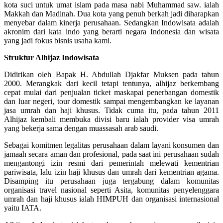
kota suci untuk umat islam pada masa nabi Muhammad saw. ialah
Makkah dan Madinah. Dua kota yang penuh berkah jadi diharapkan
menyebar dalam kinerja perusahaan. Sedangkan Indowisata adalah
akronim dari kata indo yang berarti negara Indonesia dan wisata
yang jadi fokus bisnis usaha kami.
Struktur Alhijaz Indowisata
Didirikan oleh Bapak H. Abdullah Djakfar Muksen pada tahun
2000. Merangkak dari kecil tetapi tentunya, alhijaz berkembang
cepat mulai dari penjualan ticket maskapai penerbangan domestik
dan luar negeri, tour domestik sampai mengembangkan ke layanan
jasa umrah dan haji khusus. Tidak cuma itu, pada tahun 2011
Alhijaz kembali membuka divisi baru ialah provider visa umrah
yang bekerja sama dengan muassasah arab saudi.
Sebagai komitmen legalitas perusahaan dalam layani konsumen dan
jamaah secara aman dan profesional, pada saat ini perusahaan sudah
mengantongi izin resmi dari pemerintah melewati kementrian
pariwisata, lalu izin haji khusus dan umrah dari kementrian agama.
Disamping itu perusahaan juga tergabung dalam komunitas
organisasi travel nasional seperti Asita, komunitas penyelenggara
umrah dan haji khusus ialah HIMPUH dan organisasi internasional
yaitu IATA.