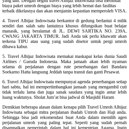
yang lain. Dengan begitu travel Alhijaz Indowisata bisa membuat
biaya paket umroh dengan biaya yang lebih hemat dan fasilitas
terbaik dikelasnya dan akan menjamin kepastian memperoleh VISA.
4. Travel Alhijaz Indowisata berkantor di gedung berlantai 4 milik
sendiri dan salah satu lantainya khusus difungsikan buat belajar
manasik, yang beralamat di JL. DEWI SARTIKA NO. 239A,
CWANG JAKARTA TIMUR. Jadi Anda tak perlu khawatir akan
terkena TIPU atau uang yang sudah disetor untuk pergi umroh
dibawa kabur.
5. Travel Alhijaz Indowisata memakai maskapai kelas dunia Saudi
Airlines / Garuda Indonesia. Maka jamaah akan lebih nyaman
selama di perjalanan dengan rute penerbangan dari Bandara
Soekarno Hatta langsung Jeddah tanpa transit dan ganti Pesawat.
6. Travel Alhijaz Indowisata mempunyai agenda penerbangan setiap
hari sabtu, hal ini mempertimbangkan jamaah yang mengambil cuti
tidak terlalu lama dan juga sanak saudara yang ingin antar lebih
luang waktunya. Sholat Jum’at bisa jadwal di Masjidil Haram
Demikian beberapa alasan dalam kenapa pilih Travel Umroh Alhijaz
Indowisata sebagai mitra perjalanan ibadah Umroh dan Haji anda.
Sehingga bisa jadi rekomendasi buat Anda dalam memilih agen
perjalanan umroh yang paling tepat. Seperti yang sudah pernah
disampaikan pemerintah dalam hal ini kementrian Agama, Ingin