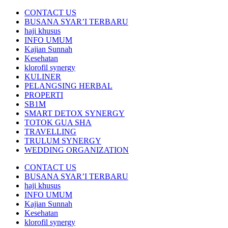
CONTACT US
BUSANA SYAR’I TERBARU
haji khusus
INFO UMUM
Kajian Sunnah
Kesehatan
klorofil synergy
KULINER
PELANGSING HERBAL
PROPERTI
SB1M
SMART DETOX SYNERGY
TOTOK GUA SHA
TRAVELLING
TRULUM SYNERGY
WEDDING ORGANIZATION
CONTACT US
BUSANA SYAR’I TERBARU
haji khusus
INFO UMUM
Kajian Sunnah
Kesehatan
klorofil synergy