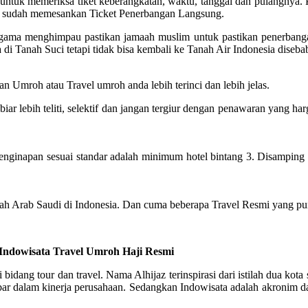
tuk memeriksa tiket keberangkatan, waktu, tanggal dan pulangnya. Pa
ng sudah memesankan Ticket Penerbangan Langsung.
n agama menghimpau pastikan jamaah muslim untuk pastikan penerban
di Tanah Suci tetapi tidak bisa kembali ke Tanah Air Indonesia diseb
n Umroh atau Travel umroh anda lebih terinci dan lebih jelas.
 lebih teliti, selektif dan jangan tergiur dengan penawaran yang har
napan sesuai standar adalah minimum hotel bintang 3. Disamping itu,
ah Arab Saudi di Indonesia. Dan cuma beberapa Travel Resmi yang pun
 Indowisata Travel Umroh Haji Resmi
i bidang tour dan travel. Nama Alhijaz terinspirasi dari istilah dua 
dalam kinerja perusahaan. Sedangkan Indowisata adalah akronim dari 