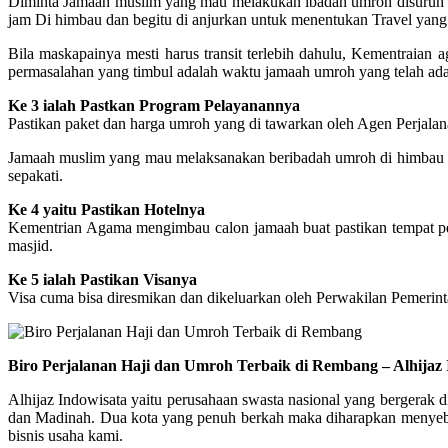
Diminta Jamaah muslim yang mau melakukan ibadah umroh disuruh un
jam Di himbau dan begitu di anjurkan untuk menentukan Travel ya
Bila maskapainya mesti harus transit terlebih dahulu, Kementraia
permasalahan yang timbul adalah waktu jamaah umroh yang telah ada 
Ke 3 ialah Pastkan Program Pelayanannya
Pastikan paket dan harga umroh yang di tawarkan oleh Agen Perjalana
Jamaah muslim yang mau melaksanakan beribadah umroh di himbau biar
sepakati.
Ke 4 yaitu Pastikan Hotelnya
Kementrian Agama mengimbau calon jamaah buat pastikan tempat pengi
masjid.
Ke 5 ialah Pastikan Visanya
Visa cuma bisa diresmikan dan dikeluarkan oleh Perwakilan Pemerint
Biro Perjalanan Haji dan Umroh Terbaik di Rembang – Alhijaz
Alhijaz Indowisata yaitu perusahaan swasta nasional yang bergerak d
dan Madinah. Dua kota yang penuh berkah maka diharapkan menyebar 
bisnis usaha kami.