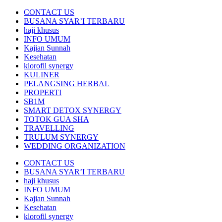
CONTACT US
BUSANA SYAR’I TERBARU
haji khusus
INFO UMUM
Kajian Sunnah
Kesehatan
klorofil synergy
KULINER
PELANGSING HERBAL
PROPERTI
SB1M
SMART DETOX SYNERGY
TOTOK GUA SHA
TRAVELLING
TRULUM SYNERGY
WEDDING ORGANIZATION
CONTACT US
BUSANA SYAR’I TERBARU
haji khusus
INFO UMUM
Kajian Sunnah
Kesehatan
klorofil synergy