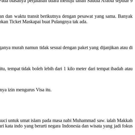
da biasanya perjalanan udara menuju tanah Saudia Arabia seputar 9
gan dan waktu transit berikutnya dengan pesawat yang sama. Banyak
abkan Ticket Maskapai buat Pulangnya tak ada.
ganya murah namun tidak sesuai dengan paket yang dijanjikan atau di
 tempat tidak boleh lebih dari 1 kilo meter dari tempat ibadah atau
ya izin mengurus Visa itu.
kota suci untuk umat islam pada masa nabi Muhammad saw. ialah Makkah
kata indo yang berarti negara Indonesia dan wisata yang jadi fokus