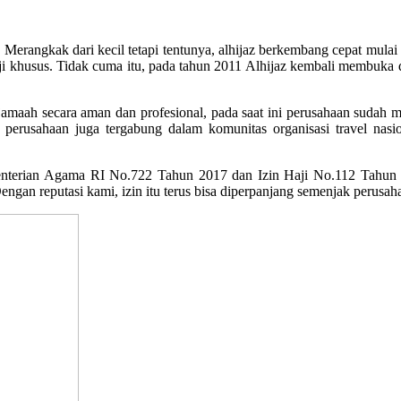
erangkak dari kecil tetapi tentunya, alhijaz berkembang cepat mulai d
i khusus. Tidak cuma itu, pada tahun 2011 Alhijaz kembali membuka d
maah secara aman dan profesional, pada saat ini perusahaan sudah men
 perusahaan juga tergabung dalam komunitas organisasi travel nasio
enterian Agama RI No.722 Tahun 2017 dan Izin Haji No.112 Tahun
Dengan reputasi kami, izin itu terus bisa diperpanjang semenjak perusah