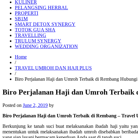
KULINER
PELANGSING HERBAL
PROPERTI
SB1M
SMART DETOX SYNERGY
TOTOK GUA SHA
TRAVELLING
TRULUM SYNERGY
WEDDING ORGANIZATION
Home
/
TRAVEL UMROH DAN HAJI PLUS
/
Biro Perjalanan Haji dan Umroh Terbaik di Rembang Hubung
Biro Perjalanan Haji dan Umroh Terbaik
Posted on
June 2, 2019
by
Biro Perjalanan Haji dan Umroh Terbaik di Rembang – Travel
Berkunjung ke tanah suci buat melaksanakan ibadah haji yaitu ya
menentukan untuk melaksanakan ibadah umroh disebabkan beribadah
yang siap layani bermacam keperluan Anda saat di tanah suci.