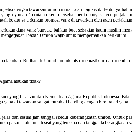
ompetisi dengan tawarkan umroh murah atau haji kecil. Tentunya hal 
 yang nyaman. Terutama kerap tersebar berita banyak agen perjalan
engah begitu saja dengan promosi yang di tawarkan oleh agen perjalanan
emerlukan dana yang banyak, bahkan buat sebagian kaum muslim me
mengerjakan Ibadah Umroh wajib untuk memperhatikan berikut ini :
 melakukan Beribadah Umroh untuk bisa memastikan dan memilih p
 Agama ataukah tidak?
uci yang bisa izin dari Kementrian Agama Republik Indonesia. Bila tida
a yang di tawarkan sangat murah di banding dengan biro travel yang la
elas dan sesuai jam tanggal skedul keberangkatan umroh. Untuk past
 di pakai ialah jumlah seat yang tersedia dan tanggal keberangkatan ya