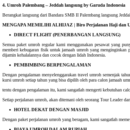
4. Umroh Palembang – Jeddah langsung by Garuda Indonesia
Berangkat langsung dari Bandara SMB II Palembang langsung Jeddah 
MENGAPA MEMILIHI ALHIJAZ | Biro Perjalanan Haji dan U
DIRECT FLIGHT (PENERBANGAN LANGSUNG)
Semua paket umroh regular kami menggunakan pesawat yang punya 
memberi kebugaran fisik untuk jamaah umroh yang menginginkan p
dijamin kehalalannya dan cocok dengan lidah Indonesia.
PEMBIMBING BERPENGALAMAN
Dengan pengalaman menyelenggarakan travel umroh semenjak tahun 
kursi umroh setiap tahun yang bisa dipilih oleh para calon jamaah um
tentu dengan pengalaman itu, kami sangatlah mengerti kebutuhan c
Setiap perjalanan umroh, akan ditemani oleh seorang Tour Leader da
HOTEL DEKAT DENGAN MASJID
Dengan paket perjalanan umroh yang beragam, kami sangatlah memer
BIAYA UMROH DALAM RUPIAH