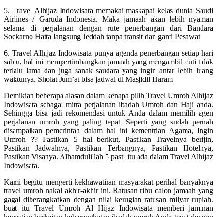
5. Travel Alhijaz Indowisata memakai maskapai kelas dunia Saudi
Airlines / Garuda Indonesia. Maka jamaah akan lebih nyaman
selama di perjalanan dengan rute penerbangan dari Bandara
Soekarno Hatta langsung Jeddah tanpa transit dan ganti Pesawat.
6. Travel Alhijaz Indowisata punya agenda penerbangan setiap hari
sabtu, hal ini mempertimbangkan jamaah yang mengambil cuti tidak
terlalu lama dan juga sanak saudara yang ingin antar lebih luang
waktunya. Sholat Jum’at bisa jadwal di Masjidil Haram
Demikian beberapa alasan dalam kenapa pilih Travel Umroh Alhijaz
Indowisata sebagai mitra perjalanan ibadah Umroh dan Haji anda.
Sehingga bisa jadi rekomendasi untuk Anda dalam memilih agen
perjalanan umroh yang paling tepat. Seperti yang sudah pernah
disampaikan pemerintah dalam hal ini kementrian Agama, Ingin
Umroh ?? Pastikan 5 hal berikut, Pastikan Travelnya berijin,
Pastikan Jadwalnya, Pastikan Terbangnya, Pastikan Hotelnya,
Pastikan Visanya. Alhamdulillah 5 pasti itu ada dalam Travel Alhijaz
Indowisata.
Kami begitu mengerti kekhawatiran masyarakat perihal banyaknya
travel umroh nakal akhir-akhir ini. Ratusan ribu calon jamaah yang
gagal diberangkatkan dengan nilai kerugian ratusan milyar rupiah.
buat itu Travel Umroh Al Hijaz Indowisata memberi jaminan
kepastian berkaitan keberangkatan ibadah umroh Anda tepat dengan