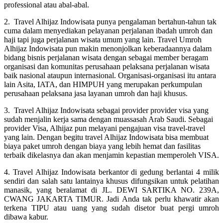
professional atau abal-abal.
2. Travel Alhijaz Indowisata punya pengalaman bertahun-tahun tak
cuma dalam menyediakan pelayanan perjalanan ibadah umroh dan
haji tapi juga perjalanan wisata umum yang lain. Travel Umroh
Alhijaz Indowisata pun makin menonjolkan keberadaannya dalam
bidang bisnis perjalanan wisata dengan sebagai member beragam
organisasi dan komunitas perusahaan pelaksana perjalanan wisata
baik nasional ataupun internasional. Organisasi-organisasi itu antara
lain Asita, IATA, dan HIMPUH yang merupakan perkumpulan
perusahaan pelaksana jasa layanan umroh dan haji khusus.
3. Travel Alhijaz Indowisata sebagai provider provider visa yang
sudah menjalin kerja sama dengan muassasah Arab Saudi. Sebagai
provider Visa, Alhijaz pun melayani pengajuan visa travel-travel
yang lain. Dengan begitu travel Alhijaz Indowisata bisa membuat
biaya paket umroh dengan biaya yang lebih hemat dan fasilitas
terbaik dikelasnya dan akan menjamin kepastian memperoleh VISA.
4. Travel Alhijaz Indowisata berkantor di gedung berlantai 4 milik
sendiri dan salah satu lantainya khusus difungsikan untuk pelatihan
manasik, yang beralamat di JL. DEWI SARTIKA NO. 239A,
CWANG JAKARTA TIMUR. Jadi Anda tak perlu khawatir akan
terkena TIPU atau uang yang sudah disetor buat pergi umroh
dibawa kabur.