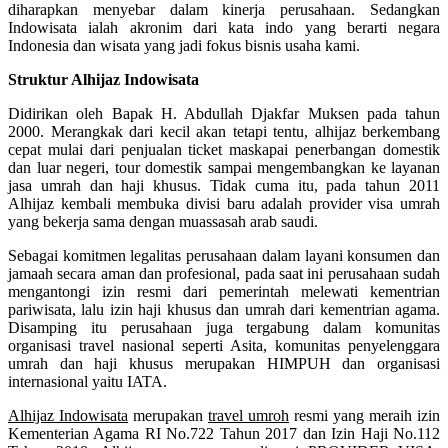
diharapkan menyebar dalam kinerja perusahaan. Sedangkan
Indowisata ialah akronim dari kata indo yang berarti negara
Indonesia dan wisata yang jadi fokus bisnis usaha kami.
Struktur Alhijaz Indowisata
Didirikan oleh Bapak H. Abdullah Djakfar Muksen pada tahun
2000. Merangkak dari kecil akan tetapi tentu, alhijaz berkembang
cepat mulai dari penjualan ticket maskapai penerbangan domestik
dan luar negeri, tour domestik sampai mengembangkan ke layanan
jasa umrah dan haji khusus. Tidak cuma itu, pada tahun 2011
Alhijaz kembali membuka divisi baru adalah provider visa umrah
yang bekerja sama dengan muassasah arab saudi.
Sebagai komitmen legalitas perusahaan dalam layani konsumen dan
jamaah secara aman dan profesional, pada saat ini perusahaan sudah
mengantongi izin resmi dari pemerintah melewati kementrian
pariwisata, lalu izin haji khusus dan umrah dari kementrian agama.
Disamping itu perusahaan juga tergabung dalam komunitas
organisasi travel nasional seperti Asita, komunitas penyelenggara
umrah dan haji khusus merupakan HIMPUH dan organisasi
internasional yaitu IATA.
Alhijaz Indowisata
merupakan
travel umroh
resmi yang meraih izin
Kementerian Agama RI No.722 Tahun 2017 dan Izin Haji No.112