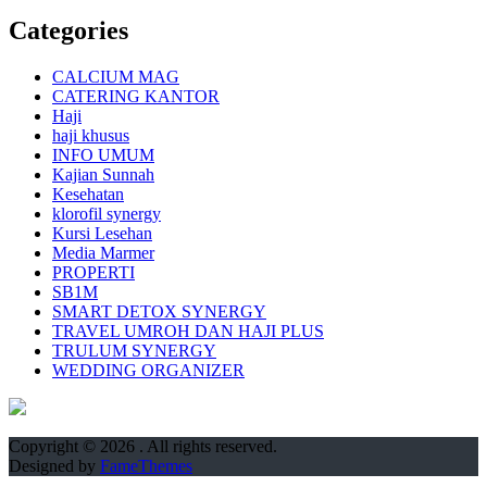
Categories
CALCIUM MAG
CATERING KANTOR
Haji
haji khusus
INFO UMUM
Kajian Sunnah
Kesehatan
klorofil synergy
Kursi Lesehan
Media Marmer
PROPERTI
SB1M
SMART DETOX SYNERGY
TRAVEL UMROH DAN HAJI PLUS
TRULUM SYNERGY
WEDDING ORGANIZER
Copyright © 2026
. All rights reserved.
Designed by
FameThemes