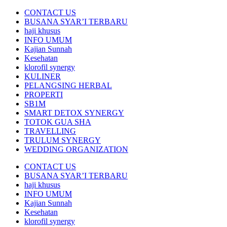
CONTACT US
BUSANA SYAR’I TERBARU
haji khusus
INFO UMUM
Kajian Sunnah
Kesehatan
klorofil synergy
KULINER
PELANGSING HERBAL
PROPERTI
SB1M
SMART DETOX SYNERGY
TOTOK GUA SHA
TRAVELLING
TRULUM SYNERGY
WEDDING ORGANIZATION
CONTACT US
BUSANA SYAR’I TERBARU
haji khusus
INFO UMUM
Kajian Sunnah
Kesehatan
klorofil synergy