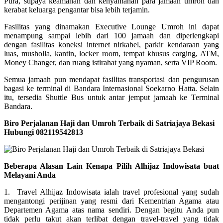
Pura, supaya keamanan dan kenyamanan para jamaah umroh dan
kerabat keluarga pengantar bisa lebih terjamin.
Fasilitas yang dinamakan Executive Lounge Umroh ini dapat
menampung sampai lebih dari 100 jamaah dan diperlengkapi
dengan fasilitas koneksi internet nirkabel, parkir kendaraan yang
luas, musholla, kantin, locker room, tempat khusus carging, ATM,
Money Changer, dan ruang istirahat yang nyaman, serta VIP Room.
Semua jamaah pun mendapat fasilitas transportasi dan pengurusan
bagasi ke terminal di Bandara Internasional Soekarno Hatta. Selain
itu, tersedia Shuttle Bus untuk antar jemput jamaah ke Terminal
Bandara.
Biro Perjalanan Haji dan Umroh Terbaik di Satriajaya Bekasi
Hubungi 082119542813
Beberapa Alasan Lain Kenapa Pilih Alhijaz Indowisata buat
Melayani Anda
1. Travel Alhijaz Indowisata ialah travel profesional yang sudah
mengantongi perijinan yang resmi dari Kementrian Agama atau
Departemen Agama atas nama sendiri. Dengan begitu Anda pun
tidak perlu takut akan terlibat dengan travel-travel yang tidak