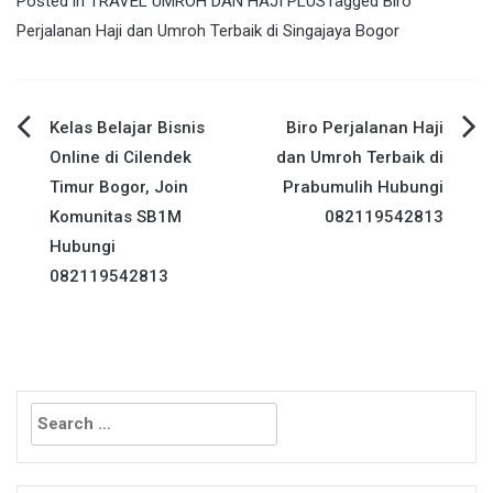
Posted in
TRAVEL UMROH DAN HAJI PLUS
Tagged
Biro
Perjalanan Haji dan Umroh Terbaik di Singajaya Bogor
Post
Kelas Belajar Bisnis
Biro Perjalanan Haji
Online di Cilendek
dan Umroh Terbaik di
navigation
Timur Bogor, Join
Prabumulih Hubungi
Komunitas SB1M
082119542813
Hubungi
082119542813
Search
for: