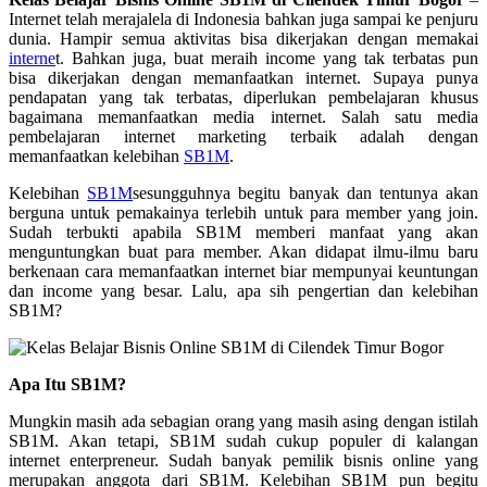
Internet telah merajalela di Indonesia bahkan juga sampai ke penjuru
dunia. Hampir semua aktivitas bisa dikerjakan dengan memakai
interne
t. Bahkan juga, buat meraih income yang tak terbatas pun
bisa dikerjakan dengan memanfaatkan internet. Supaya punya
pendapatan yang tak terbatas, diperlukan pembelajaran khusus
bagaimana memanfaatkan media internet. Salah satu media
pembelajaran internet marketing terbaik adalah dengan
memanfaatkan kelebihan
SB1M
.
Kelebihan
SB1M
sesungguhnya begitu banyak dan tentunya akan
berguna untuk pemakainya terlebih untuk para member yang join.
Sudah terbukti apabila SB1M memberi manfaat yang akan
menguntungkan buat para member. Akan didapat ilmu-ilmu baru
berkenaan cara memanfaatkan internet biar mempunyai keuntungan
dan income yang besar. Lalu, apa sih pengertian dan kelebihan
SB1M?
Apa Itu SB1M?
Mungkin masih ada sebagian orang yang masih asing dengan istilah
SB1M. Akan tetapi, SB1M sudah cukup populer di kalangan
internet enterpreneur. Sudah banyak pemilik bisnis online yang
merupakan anggota dari SB1M. Kelebihan SB1M pun begitu