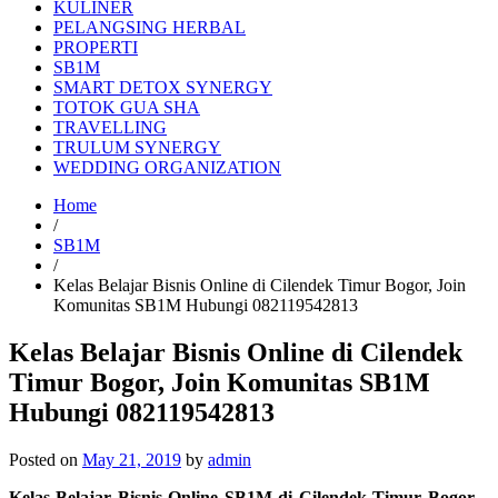
KULINER
PELANGSING HERBAL
PROPERTI
SB1M
SMART DETOX SYNERGY
TOTOK GUA SHA
TRAVELLING
TRULUM SYNERGY
WEDDING ORGANIZATION
Home
/
SB1M
/
Kelas Belajar Bisnis Online di Cilendek Timur Bogor, Join
Komunitas SB1M Hubungi 082119542813
Kelas Belajar Bisnis Online di Cilendek
Timur Bogor, Join Komunitas SB1M
Hubungi 082119542813
Posted on
May 21, 2019
by
admin
Kelas Belajar Bisnis Online SB1M di Cilendek Timur Bogor
–