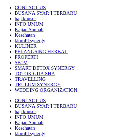
CONTACT US
BUSANA SYAR’I TERBARU
haji khusus
INFO UMUM
Kajian Sunnah
Kesehatan
klorofil synergy
KULINER
PELANGSING HERBAL
PROPERTI
SB1M
SMART DETOX SYNERGY
TOTOK GUA SHA
TRAVELLING
TRULUM SYNERGY
WEDDING ORGANIZATION
CONTACT US
BUSANA SYAR’I TERBARU
haji khusus
INFO UMUM
Kajian Sunnah
Kesehatan
klorofil synergy