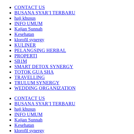
CONTACT US
BUSANA SYAR’I TERBARU
haji khusus
INFO UMUM
Kajian Sunnah
Kesehatan
klorofil synergy
KULINER
PELANGSING HERBAL
PROPERTI
SB1M
SMART DETOX SYNERGY
TOTOK GUA SHA
TRAVELLING
TRULUM SYNERGY
WEDDING ORGANIZATION
CONTACT US
BUSANA SYAR’I TERBARU
haji khusus
INFO UMUM
Kajian Sunnah
Kesehatan
klorofil synergy