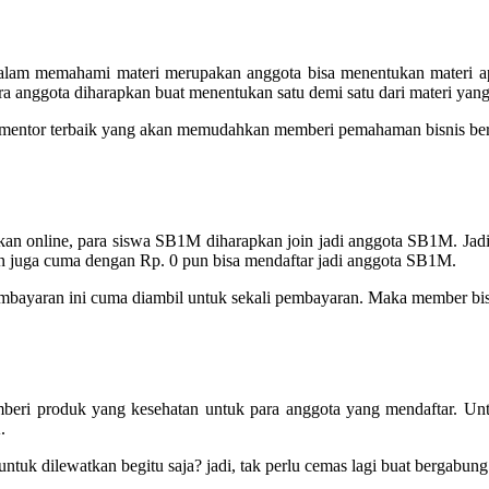
alam memahami materi merupakan anggota bisa menentukan materi a
ara anggota diharapkan buat menentukan satu demi satu dari materi ya
n mentor terbaik yang akan memudahkan memberi pemahaman bisnis ber
iskan online, para siswa SB1M diharapkan join jadi anggota SB1M. Ja
n juga cuma dengan Rp. 0 pun bisa mendaftar jadi anggota SB1M.
bayaran ini cuma diambil untuk sekali pembayaran. Maka member bisa 
mberi produk yang kesehatan untuk para anggota yang mendaftar. U
.
untuk dilewatkan begitu saja? jadi, tak perlu cemas lagi buat bergab