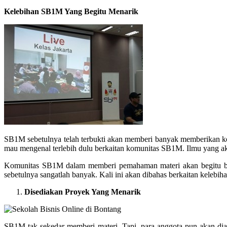
Kelebihan SB1M Yang Begitu Menarik
SB1M sebetulnya telah terbukti akan memberi banyak memberikan k
mau mengenal terlebih dulu berkaitan komunitas SB1M. Ilmu yang ak
Komunitas SB1M dalam memberi pemahaman materi akan begitu ber
sebetulnya sangatlah banyak. Kali ini akan dibahas berkaitan kelebih
Disediakan Proyek Yang Menarik
SB1M tak sekedar memberi materi. Tapi, para anggota pun akan diaj