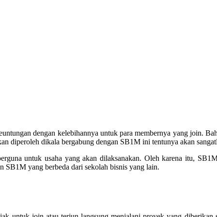
euntungan dengan kelebihannya untuk para membernya yang join. Bah
an diperoleh dikala bergabung dengan SB1M ini tentunya akan sangat
guna untuk usaha yang akan dilaksanakan. Oleh karena itu, SB1M l
an SB1M yang berbeda dari sekolah bisnis yang lain.
ak untuk join atau terjun langsung menjalani proyek yang diberikan 