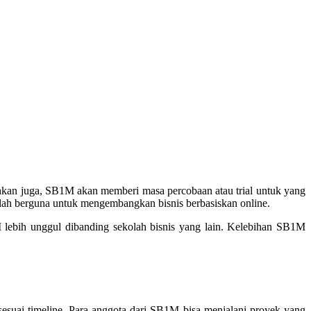
kan juga, SB1M akan memberi masa percobaan atau trial untuk yang
lah berguna untuk mengembangkan bisnis berbasiskan online.
ebih unggul dibanding sekolah bisnis yang lain. Kelebihan SB1M
sesuai timeline. Para anggota dari SB1M bisa menjalani proyek yang