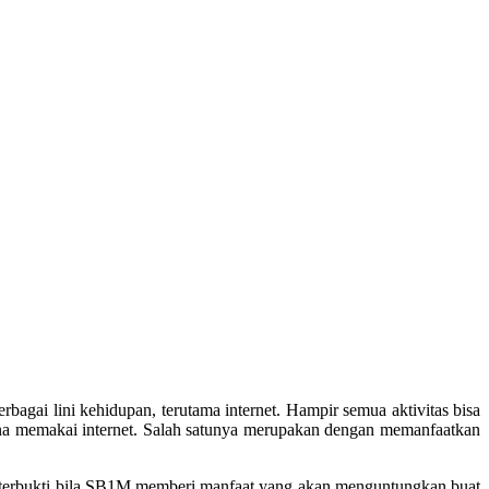
bagai lini kehidupan, terutama internet. Hampir semua aktivitas bisa
ana memakai internet. Salah satunya merupakan dengan memanfaatkan
h terbukti bila SB1M memberi manfaat yang akan menguntungkan buat