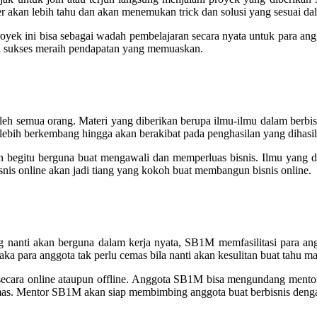
er akan lebih tahu dan akan menemukan trick dan solusi yang sesuai da
yek ini bisa sebagai wadah pembelajaran secara nyata untuk para an
i sukses meraih pendapatan yang memuaskan.
h semua orang. Materi yang diberikan berupa ilmu-ilmu dalam berbisn
lebih berkembang hingga akan berakibat pada penghasilan yang dihasi
 begitu berguna buat mengawali dan memperluas bisnis. Ilmu yang did
is online akan jadi tiang yang kokoh buat membangun bisnis online.
ang nanti akan berguna dalam kerja nyata, SB1M memfasilitasi para 
a para anggota tak perlu cemas bila nanti akan kesulitan buat tahu ma
secara online ataupun offline. Anggota SB1M bisa mengundang mentor
mas. Mentor SB1M akan siap membimbing anggota buat berbisnis dengan 