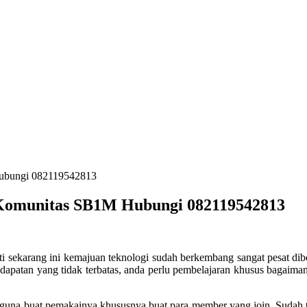
Hubungi 082119542813
r Komunitas SB1M Hubungi 082119542813
ti sekarang ini kemajuan teknologi sudah berkembang sangat pesat diber
ndapatan yang tidak terbatas, anda perlu pembelajaran khusus bagaim
erguna buat pemakainya khususnya buat para member yang join. Suda