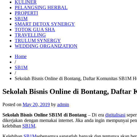
KULINER
PELANGSING HERBAL
PROPERTI
SB1M
SMART DETOX SYNERGY
TOTOK GUA SHA
TRAVELLING
TRULUM SYNERGY
WEDDING ORGANIZATION
Home
/
SB1M
/
Sekolah Bisnis Online di Bontang, Daftar Komunitas SB1M 
Sekolah Bisnis Online di Bontang, Dafta
Posted on
May 20, 2019
by
admin
Sekolah Bisnis Online SB1M di Bontang
– Di era
digitalisasi
seper
dikerjakan dengan memakai internet. Jika anda ingin mempunyai pe
kelebihan
SB1M
.
Kelebihan
SB1M
sebenarnya sangatlah banyak dan tentunya akan b