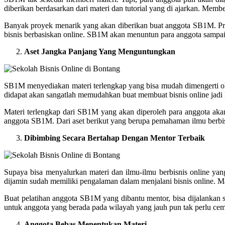
diberikan berdasarkan dari materi dan tutorial yang di ajarkan. Memb
Banyak proyek menarik yang akan diberikan buat anggota SB1M. Pro
bisnis berbasiskan online. SB1M akan menuntun para anggota sampa
Aset Jangka Panjang Yang Menguntungkan
SB1M menyediakan materi terlengkap yang bisa mudah dimengerti ole
didapat akan sangatlah memudahkan buat membuat bisnis online jadi 
Materi terlengkap dari SB1M yang akan diperoleh para anggota akan
anggota SB1M. Dari aset berikut yang berupa pemahaman ilmu berbisn
Dibimbing Secara Bertahap Dengan Mentor Terbaik
Supaya bisa menyalurkan materi dan ilmu-ilmu berbisnis online y
dijamin sudah memiliki pengalaman dalam menjalani bisnis online. Mak
Buat pelatihan anggota SB1M yang dibantu mentor, bisa dijalankan 
untuk anggota yang berada pada wilayah yang jauh pun tak perlu ce
Anggota Bebas Menentukan Materi