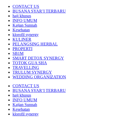
CONTACT US
BUSANA SYAR’I TERBARU
haji khusus
INFO UMUM
Kajian Sunnah
Kesehatan
klorofil synergy
KULINER
PELANGSING HERBAL
PROPERTI
SB1M
SMART DETOX SYNERGY
TOTOK GUA SHA
TRAVELLING
TRULUM SYNERGY
WEDDING ORGANIZATION
CONTACT US
BUSANA SYAR’I TERBARU
haji khusus
INFO UMUM
Kajian Sunnah
Kesehatan
klorofil synergy